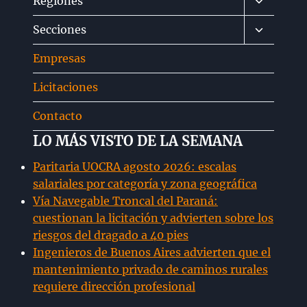
Alternar
Regiones
menú
Alternar
Secciones
hijo
menú
Empresas
hijo
Licitaciones
Contacto
LO MÁS VISTO DE LA SEMANA
Paritaria UOCRA agosto 2026: escalas
salariales por categoría y zona geográfica
Vía Navegable Troncal del Paraná:
cuestionan la licitación y advierten sobre los
riesgos del dragado a 40 pies
Ingenieros de Buenos Aires advierten que el
mantenimiento privado de caminos rurales
requiere dirección profesional