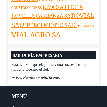
RIVA S A I I C F A
CONSTRUCCIONES
ROVIAL
ROVELLA CARRANZA SA
SA
SUPERCEMENTO SAIC
TECMA SA
VIAL AGRO SA
SABIDURÍA EMPRESARIA
Esta es la vida que elegimos. Y una cosa está clara,
ninguno veremos el cielo
—
Paul Newman – John Rooney
MENÚ