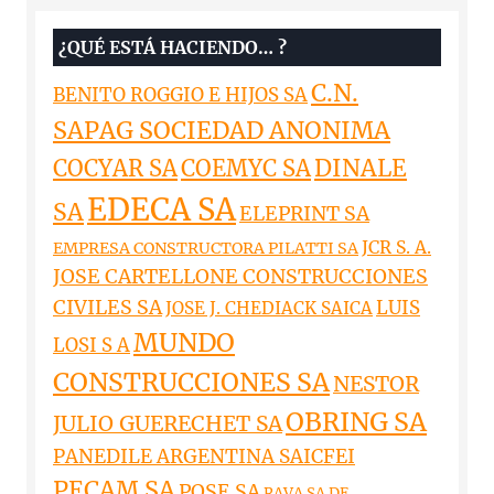
¿QUÉ ESTÁ HACIENDO… ?
C.N.
BENITO ROGGIO E HIJOS SA
SAPAG SOCIEDAD ANONIMA
DINALE
COCYAR SA
COEMYC SA
EDECA SA
SA
ELEPRINT SA
JCR S. A.
EMPRESA CONSTRUCTORA PILATTI SA
JOSE CARTELLONE CONSTRUCCIONES
CIVILES SA
LUIS
JOSE J. CHEDIACK SAICA
MUNDO
LOSI S A
CONSTRUCCIONES SA
NESTOR
OBRING SA
JULIO GUERECHET SA
PANEDILE ARGENTINA SAICFEI
PECAM SA
POSE SA
RAVA SA DE