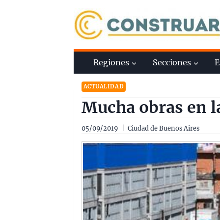
Saltar
al
contenido
Regiones
Secciones
E
ACTUALIDAD
Mucha obras en la
05/09/2019
Ciudad de Buenos Aires