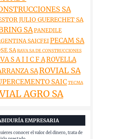
ONSTRUCCIONES SA
ESTOR JULIO GUERECHET SA
BRING SA
PANEDILE
PECAM SA
GENTINA SAICFEI
SE SA
RAVA SA DE CONSTRUCCIONES
VA S A I I C F A
ROVELLA
ROVIAL SA
ARRANZA SA
UPERCEMENTO SAIC
TECMA
VIAL AGRO SA
ABIDURÍA EMPRESARIA
quieres conocer el valor del dinero, trata de
irlo prestado.