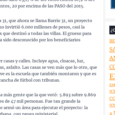
ntos, 20 por encima de las PASO del 2015.
 31, que ahora se llama Barrio 31, un proyecto
o invirtió 6.000 millones de pesos, casi la
¿
 que destinó a todas las villas. El grueso para
ha sido desconocido por los beneficiarios
BE
S
A
casas y calles. Incluye agua, cloacas, luz,
C
s, asfalto. Las casas se ven más que lo otro, que
e ve es la escuela que también montaron y que es
E
ancha de fútbol con tribunas.
EM
JCR
a más gente que la que votó: 5.893 sobre 9.869
CO
 es de 47 mil personas. Fue tan grande la
JO
e armó un área para ejecutar el proyecto: la
A
rbana, con rango ministerial.