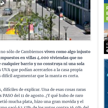
 no sólo de Cambiemos
viven como algo injusto
impuestos en villas 4.000 viviendas que no
e cualquier barrio y no
construya ni una sola
 UVA que podían acercarlos a la casa propia
s difícil argumentar que la manta es corta.
, difíciles de explicar. Una de esas cosas raras
las PASO del 11 de agosto. ¿Y qué hubo de raro
metió mucha plata, hizo una gran movida y el
nismo sacó 63,17% de los votos contra 16,9% del