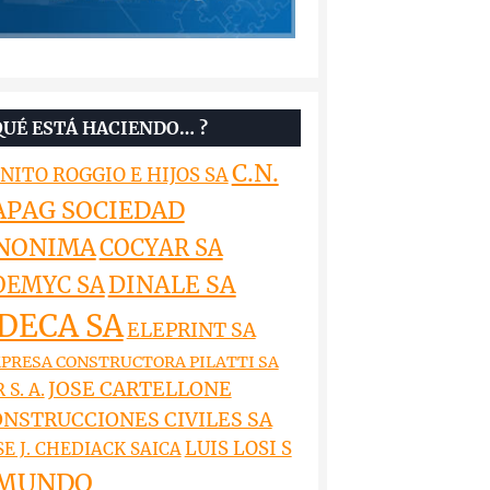
QUÉ ESTÁ HACIENDO… ?
C.N.
NITO ROGGIO E HIJOS SA
APAG SOCIEDAD
NONIMA
COCYAR SA
DINALE SA
OEMYC SA
DECA SA
ELEPRINT SA
PRESA CONSTRUCTORA PILATTI SA
JOSE CARTELLONE
 S. A.
NSTRUCCIONES CIVILES SA
LUIS LOSI S
SE J. CHEDIACK SAICA
MUNDO