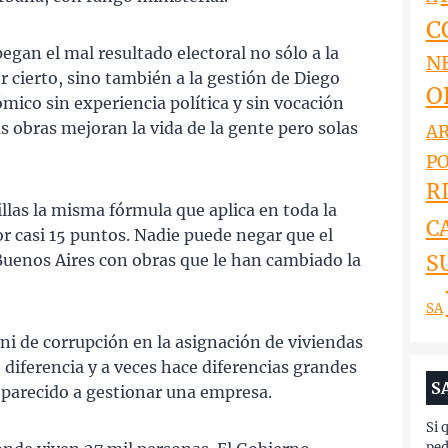
C
gan el mal resultado electoral no sólo a la
N
r cierto, sino también a la gestión de Diego
O
ico sin experiencia política y sin vocación
s obras mejoran la vida de la gente pero solas
AR
PO
RI
illas la misma fórmula que aplica en toda la
C
 casi 15 puntos. Nadie puede negar que el
S
Buenos Aires con obras que le han cambiado la
SA
i de corrupción en la asignación de viviendas
e diferencia y a veces hace diferencias grandes
S
 parecido a gestionar una empresa.
Si 
ped