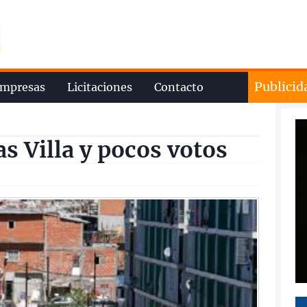
Publicid
mpresas
Licitaciones
Contacto
s Villa y pocos votos