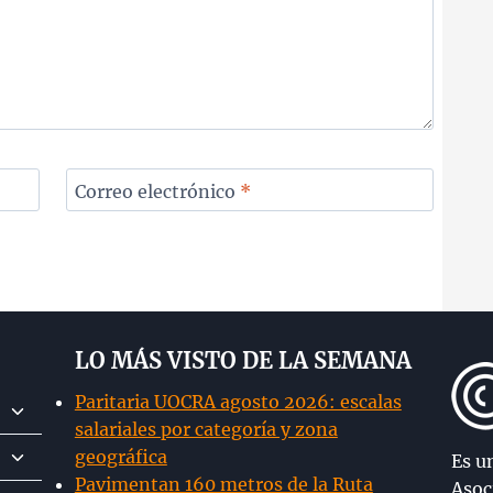
Correo electrónico
*
LO MÁS VISTO DE LA SEMANA
Paritaria UOCRA agosto 2026: escalas
Alternar
salariales por categoría y zona
menú
Alternar
geográfica
hijo
Es u
menú
Pavimentan 160 metros de la Ruta
Asoc