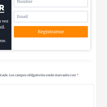
a vez
il.
Registrarme
rse.
icada.
Los campos obligatorios están marcados con
*