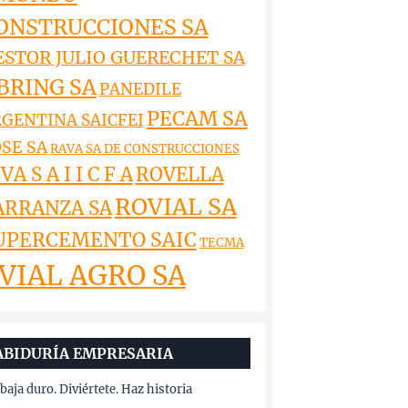
ONSTRUCCIONES SA
ESTOR JULIO GUERECHET SA
BRING SA
PANEDILE
PECAM SA
GENTINA SAICFEI
SE SA
RAVA SA DE CONSTRUCCIONES
VA S A I I C F A
ROVELLA
ROVIAL SA
ARRANZA SA
UPERCEMENTO SAIC
TECMA
VIAL AGRO SA
ABIDURÍA EMPRESARIA
baja duro. Diviértete. Haz historia