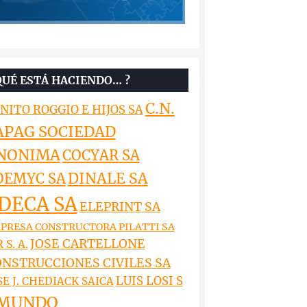
QUÉ ESTÁ HACIENDO… ?
C.N.
NITO ROGGIO E HIJOS SA
APAG SOCIEDAD
NONIMA
COCYAR SA
DINALE SA
OEMYC SA
DECA SA
ELEPRINT SA
PRESA CONSTRUCTORA PILATTI SA
JOSE CARTELLONE
 S. A.
NSTRUCCIONES CIVILES SA
LUIS LOSI S
SE J. CHEDIACK SAICA
MUNDO