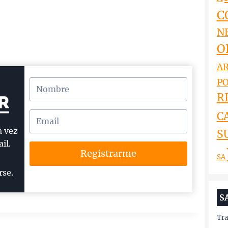
C
N
O
AR
PO
RI
C
a vez
S
il.
Registrarme
SA
rse.
S
Tra