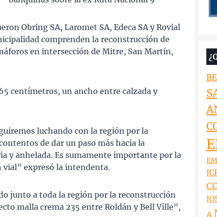
ueron Obring SA, Laromet SA, Edeca SA y Rovial
unicipalidad comprenden la reconstrucción de
emáforos en intersección de Mitre, San Martín,
¿
BE
65 centímetros, un ancho entre calzada y
S
A
C
guiremos luchando con la región por la
E
contentos de dar un paso más hacia la
ria y anhelada. Es sumamente importante por la
EM
 vial” expresó la intendenta.
JCR
CO
 junto a toda la región por la reconstrucción
JO
ecto malla crema 235 entre Roldán y Bell Ville”,
A