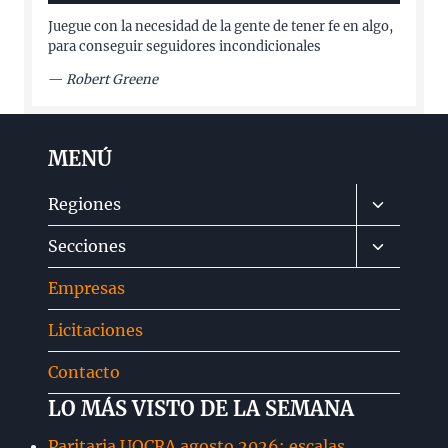
Juegue con la necesidad de la gente de tener fe en algo,
para conseguir seguidores incondicionales
—
Robert Greene
MENÚ
Alternar
Regiones
menú
Alternar
Secciones
hijo
menú
Empresas
hijo
Licitaciones
Contacto
LO MÁS VISTO DE LA SEMANA
Paritaria UOCRA agosto 2026: escalas