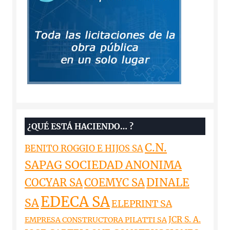
¿QUÉ ESTÁ HACIENDO… ?
C.N.
BENITO ROGGIO E HIJOS SA
SAPAG SOCIEDAD ANONIMA
DINALE
COCYAR SA
COEMYC SA
EDECA SA
SA
ELEPRINT SA
JCR S. A.
EMPRESA CONSTRUCTORA PILATTI SA