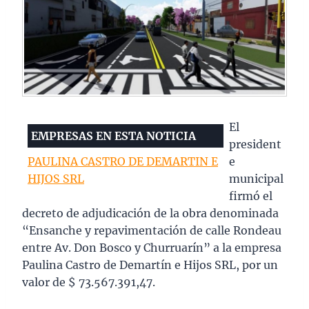
El
EMPRESAS EN ESTA NOTICIA
president
PAULINA CASTRO DE DEMARTIN E
e
HIJOS SRL
municipal
firmó el
decreto de adjudicación de la obra denominada
“Ensanche y repavimentación de calle Rondeau
entre Av. Don Bosco y Churruarín” a la empresa
Paulina Castro de Demartín e Hijos SRL, por un
valor de $ 73.567.391,47.