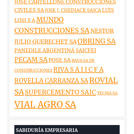
JOSE CARTELLONE CONSTRUCCIONES
CIVILES SA
LUIS
JOSE J. CHEDIACK SAICA
MUNDO
LOSI S A
CONSTRUCCIONES SA
NESTOR
OBRING SA
JULIO GUERECHET SA
PANEDILE ARGENTINA SAICFEI
PECAM SA
POSE SA
RAVA SA DE
RIVA S A I I C F A
CONSTRUCCIONES
ROVIAL
ROVELLA CARRANZA SA
SA
SUPERCEMENTO SAIC
TECMA SA
VIAL AGRO SA
SABIDURÍA EMPRESARIA