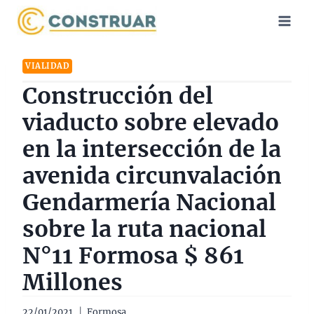
Saltar
al
contenido
VIALIDAD
Construcción del
viaducto sobre elevado
en la intersección de la
avenida circunvalación
Gendarmería Nacional
sobre la ruta nacional
N°11 Formosa $ 861
Millones
22/01/2021
Formosa