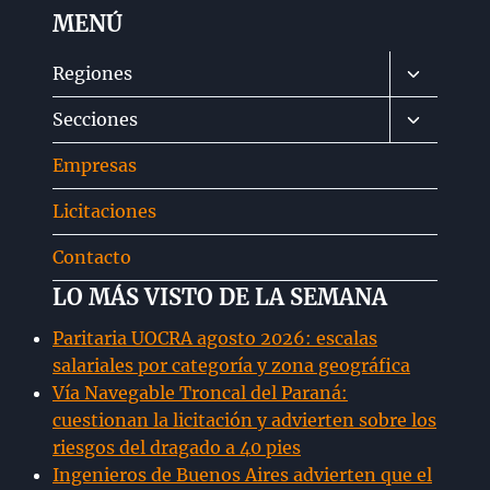
MENÚ
Alternar
Regiones
menú
Alternar
Secciones
hijo
menú
Empresas
hijo
Licitaciones
Contacto
LO MÁS VISTO DE LA SEMANA
Paritaria UOCRA agosto 2026: escalas
salariales por categoría y zona geográfica
Vía Navegable Troncal del Paraná:
cuestionan la licitación y advierten sobre los
riesgos del dragado a 40 pies
Ingenieros de Buenos Aires advierten que el