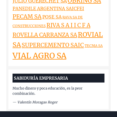
OBRING SA
JULIO GUERECHET SA
PANEDILE ARGENTINA SAICFEI
PECAM SA
POSE SA
RAVA SA DE
RIVA S A I I C F A
CONSTRUCCIONES
ROVIAL
ROVELLA CARRANZA SA
SA
SUPERCEMENTO SAIC
TECMA SA
VIAL AGRO SA
SABIDURÍA EMPRESARIA
Mucho dinero y poca educación, es la peor
combinación.
—
Valentín Moragas Roger