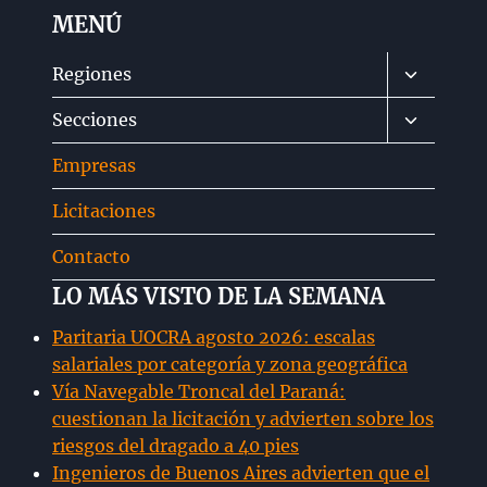
MENÚ
Alternar
Regiones
menú
Alternar
Secciones
hijo
menú
Empresas
hijo
Licitaciones
Contacto
LO MÁS VISTO DE LA SEMANA
Paritaria UOCRA agosto 2026: escalas
salariales por categoría y zona geográfica
Vía Navegable Troncal del Paraná:
cuestionan la licitación y advierten sobre los
riesgos del dragado a 40 pies
Ingenieros de Buenos Aires advierten que el