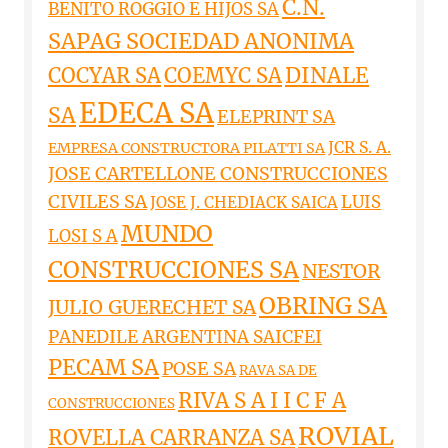
C.N.
BENITO ROGGIO E HIJOS SA
SAPAG SOCIEDAD ANONIMA
DINALE
COCYAR SA
COEMYC SA
EDECA SA
SA
ELEPRINT SA
JCR S. A.
EMPRESA CONSTRUCTORA PILATTI SA
JOSE CARTELLONE CONSTRUCCIONES
CIVILES SA
LUIS
JOSE J. CHEDIACK SAICA
MUNDO
LOSI S A
CONSTRUCCIONES SA
NESTOR
OBRING SA
JULIO GUERECHET SA
PANEDILE ARGENTINA SAICFEI
PECAM SA
POSE SA
RAVA SA DE
RIVA S A I I C F A
CONSTRUCCIONES
ROVIAL
ROVELLA CARRANZA SA