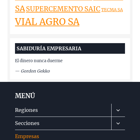
SA
SUPERCEMENTO SAIC
TECMA SA
VIAL AGRO SA
SABIDURÍA EMPRESARIA
El dinero nunca duerme
—
Gordon Gekko
MENÚ
Alternar
Regiones
menú
Alternar
Secciones
hijo
menú
Empresas
hijo