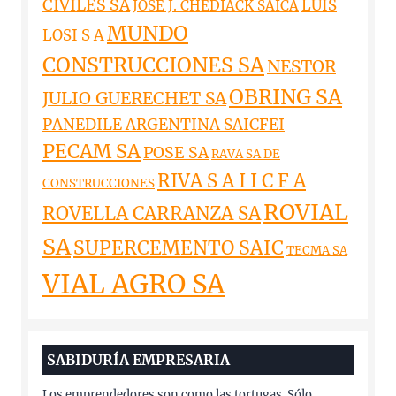
CIVILES SA
LUIS
JOSE J. CHEDIACK SAICA
MUNDO
LOSI S A
CONSTRUCCIONES SA
NESTOR
OBRING SA
JULIO GUERECHET SA
PANEDILE ARGENTINA SAICFEI
PECAM SA
POSE SA
RAVA SA DE
RIVA S A I I C F A
CONSTRUCCIONES
ROVIAL
ROVELLA CARRANZA SA
SA
SUPERCEMENTO SAIC
TECMA SA
VIAL AGRO SA
SABIDURÍA EMPRESARIA
Los emprendedores son como las tortugas. Sólo