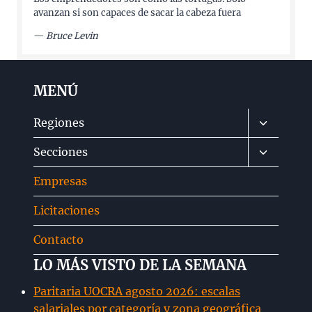
avanzan si son capaces de sacar la cabeza fuera
—
Bruce Levin
MENÚ
Alternar
Regiones
menú
Alternar
Secciones
hijo
menú
Empresas
hijo
Licitaciones
Contacto
LO MÁS VISTO DE LA SEMANA
Paritaria UOCRA agosto 2026: escalas
salariales por categoría y zona geográfica