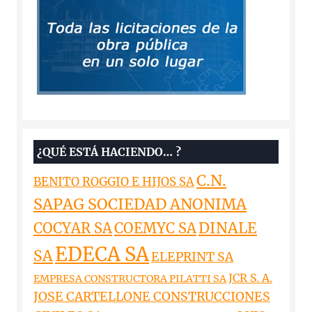
¿QUÉ ESTÁ HACIENDO… ?
C.N.
BENITO ROGGIO E HIJOS SA
SAPAG SOCIEDAD ANONIMA
DINALE
COCYAR SA
COEMYC SA
EDECA SA
SA
ELEPRINT SA
JCR S. A.
EMPRESA CONSTRUCTORA PILATTI SA
JOSE CARTELLONE CONSTRUCCIONES