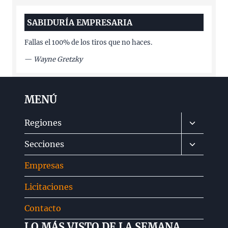
SABIDURÍA EMPRESARIA
Fallas el 100% de los tiros que no haces.
—
Wayne Gretzky
MENÚ
Alternar
Regiones
menú
Alternar
Secciones
hijo
menú
Empresas
hijo
Licitaciones
Contacto
LO MÁS VISTO DE LA SEMANA