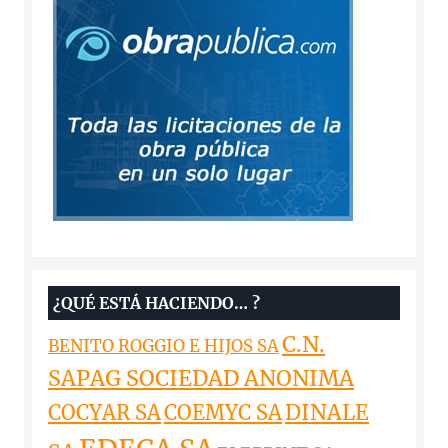
¿QUÉ ESTÁ HACIENDO… ?
C.N.
BENITO ROGGIO E HIJOS SA
SAPAG SOCIEDAD ANONIMA
DINALE
COCYAR SA
COEMYC SA