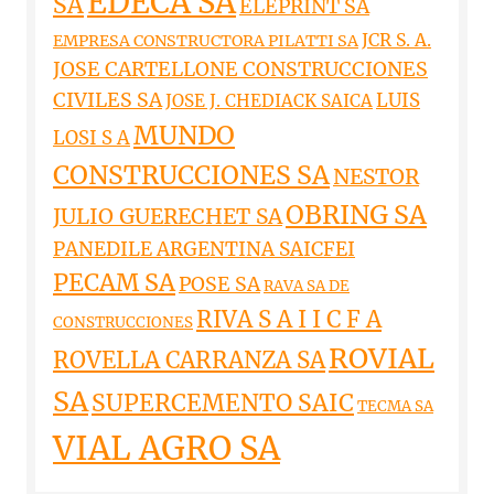
EDECA SA
SA
ELEPRINT SA
JCR S. A.
EMPRESA CONSTRUCTORA PILATTI SA
JOSE CARTELLONE CONSTRUCCIONES
CIVILES SA
LUIS
JOSE J. CHEDIACK SAICA
MUNDO
LOSI S A
CONSTRUCCIONES SA
NESTOR
OBRING SA
JULIO GUERECHET SA
PANEDILE ARGENTINA SAICFEI
PECAM SA
POSE SA
RAVA SA DE
RIVA S A I I C F A
CONSTRUCCIONES
ROVIAL
ROVELLA CARRANZA SA
SA
SUPERCEMENTO SAIC
TECMA SA
VIAL AGRO SA