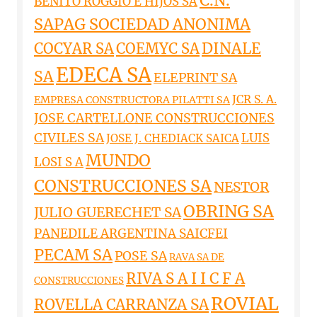
C.N.
BENITO ROGGIO E HIJOS SA
SAPAG SOCIEDAD ANONIMA
DINALE
COCYAR SA
COEMYC SA
EDECA SA
SA
ELEPRINT SA
JCR S. A.
EMPRESA CONSTRUCTORA PILATTI SA
JOSE CARTELLONE CONSTRUCCIONES
CIVILES SA
LUIS
JOSE J. CHEDIACK SAICA
MUNDO
LOSI S A
CONSTRUCCIONES SA
NESTOR
OBRING SA
JULIO GUERECHET SA
PANEDILE ARGENTINA SAICFEI
PECAM SA
POSE SA
RAVA SA DE
RIVA S A I I C F A
CONSTRUCCIONES
ROVIAL
ROVELLA CARRANZA SA