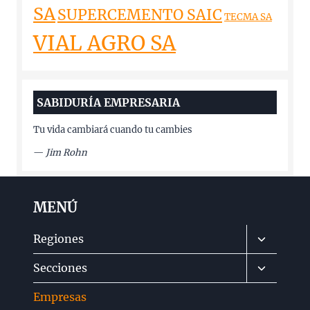
SA
SUPERCEMENTO SAIC
TECMA SA
VIAL AGRO SA
SABIDURÍA EMPRESARIA
Tu vida cambiará cuando tu cambies
—
Jim Rohn
MENÚ
Alternar
Regiones
menú
Alternar
Secciones
hijo
menú
Empresas
hijo