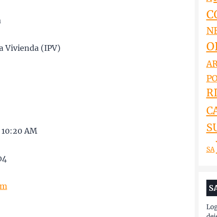
C
a
N
O
a Vivienda (IPV)
AR
PO
RI
C
S
s 10:20 AM
SA
04
om
S
Log
dej