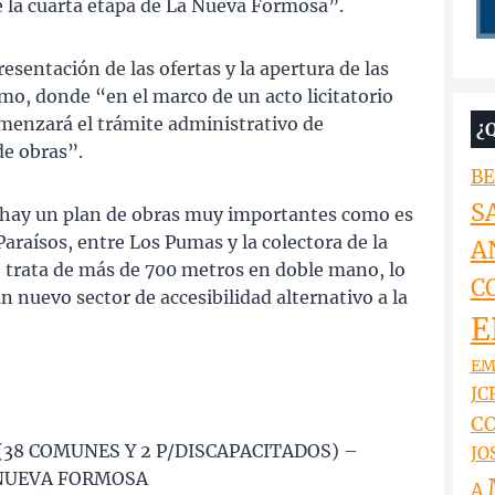
e la cuarta etapa de La Nueva Formosa”.
esentación de las ofertas y la apertura de las
mo, donde “en el marco de un acto licitatorio
comenzará el trámite administrativo de
¿
de obras”.
BE
S
ón hay un plan de obras muy importantes como es
araísos, entre Los Pumas y la colectora de la
A
e trata de más de 700 metros en doble mano, lo
C
 nuevo sector de accesibilidad alternativo a la
E
EM
JCR
CO
(38 COMUNES Y 2 P/DISCAPACITADOS) –
JO
° NUEVA FORMOSA
A