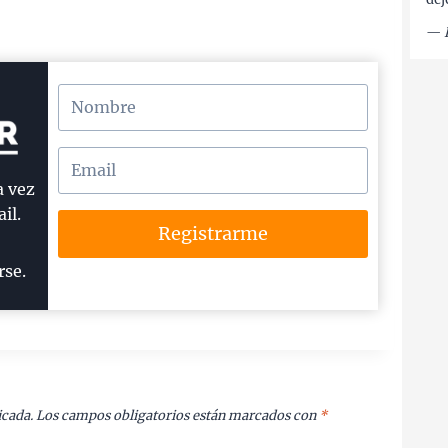
—
a vez
il.
Registrarme
rse.
icada.
Los campos obligatorios están marcados con
*