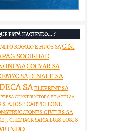
QUÉ ESTÁ HACIENDO… ?
C.N.
NITO ROGGIO E HIJOS SA
APAG SOCIEDAD
NONIMA
COCYAR SA
DINALE SA
OEMYC SA
DECA SA
ELEPRINT SA
PRESA CONSTRUCTORA PILATTI SA
JOSE CARTELLONE
 S. A.
NSTRUCCIONES CIVILES SA
LUIS LOSI S
SE J. CHEDIACK SAICA
MUNDO