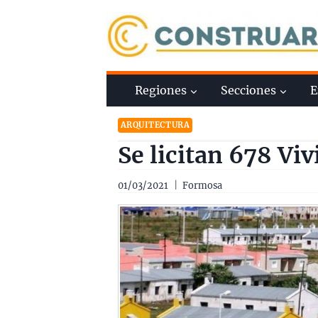
Saltar
al
contenido
Regiones
Secciones
E
ARQUITECTURA
Se licitan 678 Vi
01/03/2021
Formosa