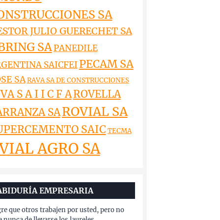
ONSTRUCCIONES SA
ESTOR JULIO GUERECHET SA
BRING SA
PANEDILE
PECAM SA
GENTINA SAICFEI
SE SA
RAVA SA DE CONSTRUCCIONES
VA S A I I C F A
ROVELLA
ROVIAL SA
ARRANZA SA
UPERCEMENTO SAIC
TECMA
VIAL AGRO SA
ABIDURÍA EMPRESARIA
re que otros trabajen por usted, pero no
e nunca de llevarse los laureles