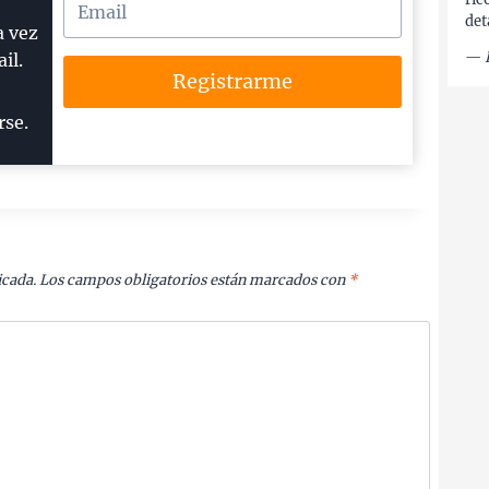
det
a vez
—
il.
Registrarme
rse.
icada.
Los campos obligatorios están marcados con
*