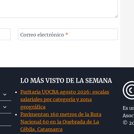
Correo electrónico
*
LO MÁS VISTO DE LA SEMANA
Paritaria UOCRA agosto 2026: escalas
Alternar
salariales por categoría y zona
menú
Alternar
geográfica
hijo
Es u
menú
Pavimentan 160 metros de la Ruta
Asoc
hijo
Nacional 60 en la Quebrada de La
© 20
Cébila, Catamarca