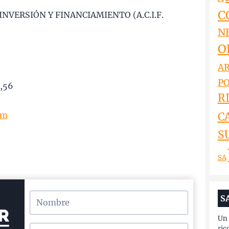
C
INVERSIÓN Y FINANCIAMIENTO (A.C.I.F.
N
O
AR
PO
6,56
RI
om
C
S
SA
S
Un 
ric