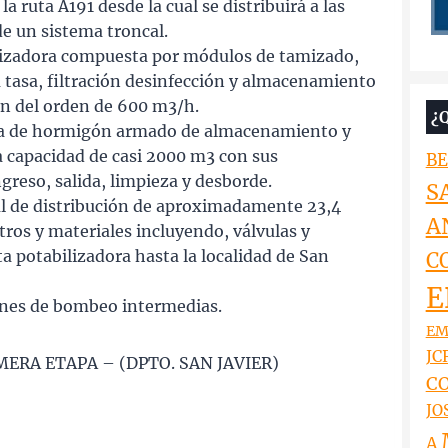
a ruta A191 desde la cual se distribuirá a las
de un sistema troncal.
lizadora compuesta por módulos de tamizado,
a tasa, filtración desinfección y almacenamiento
n del orden de 600 m3/h.
¿
rna de hormigón armado de almacenamiento y
a capacidad de casi 2000 m3 con sus
BE
greso, salida, limpieza y desborde.
S
al de distribución de aproximadamente 23,4
A
ros y materiales incluyendo, válvulas y
a potabilizadora hasta la localidad de San
C
E
ones de bombeo intermedias.
EM
JCR
ERA ETAPA – (DPTO. SAN JAVIER)
CO
JO
A