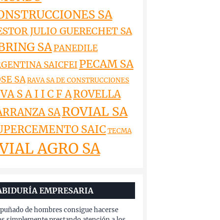
ONSTRUCCIONES SA
ESTOR JULIO GUERECHET SA
BRING SA
PANEDILE
PECAM SA
GENTINA SAICFEI
SE SA
RAVA SA DE CONSTRUCCIONES
VA S A I I C F A
ROVELLA
ROVIAL SA
ARRANZA SA
UPERCEMENTO SAIC
TECMA
VIAL AGRO SA
ABIDURÍA EMPRESARIA
puñado de hombres consigue hacerse
os simplemente prestando atención a los