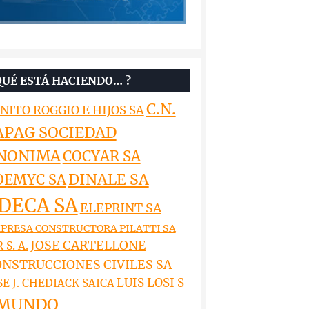
QUÉ ESTÁ HACIENDO… ?
C.N.
NITO ROGGIO E HIJOS SA
APAG SOCIEDAD
NONIMA
COCYAR SA
DINALE SA
OEMYC SA
DECA SA
ELEPRINT SA
PRESA CONSTRUCTORA PILATTI SA
JOSE CARTELLONE
 S. A.
NSTRUCCIONES CIVILES SA
LUIS LOSI S
SE J. CHEDIACK SAICA
MUNDO