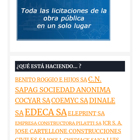
¿QUÉ ESTÁ HACIENDO… ?
C.N.
BENITO ROGGIO E HIJOS SA
SAPAG SOCIEDAD ANONIMA
DINALE
COCYAR SA
COEMYC SA
EDECA SA
SA
ELEPRINT SA
JCR S. A.
EMPRESA CONSTRUCTORA PILATTI SA
JOSE CARTELLONE CONSTRUCCIONES