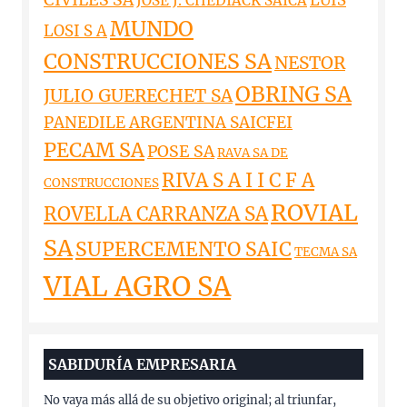
CIVILES SA
LUIS
JOSE J. CHEDIACK SAICA
MUNDO
LOSI S A
CONSTRUCCIONES SA
NESTOR
OBRING SA
JULIO GUERECHET SA
PANEDILE ARGENTINA SAICFEI
PECAM SA
POSE SA
RAVA SA DE
RIVA S A I I C F A
CONSTRUCCIONES
ROVIAL
ROVELLA CARRANZA SA
SA
SUPERCEMENTO SAIC
TECMA SA
VIAL AGRO SA
SABIDURÍA EMPRESARIA
No vaya más allá de su objetivo original; al triunfar,