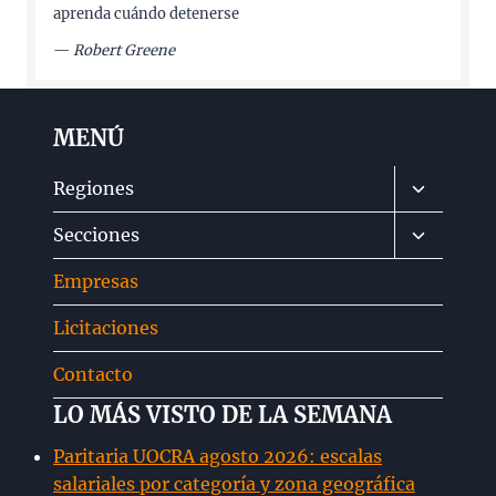
aprenda cuándo detenerse
—
Robert Greene
MENÚ
Alternar
Regiones
menú
Alternar
Secciones
hijo
menú
Empresas
hijo
Licitaciones
Contacto
LO MÁS VISTO DE LA SEMANA
Paritaria UOCRA agosto 2026: escalas
salariales por categoría y zona geográfica