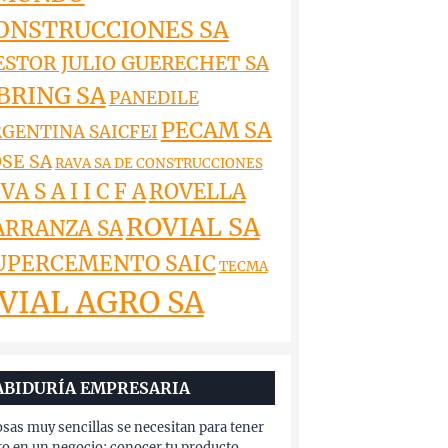
ONSTRUCCIONES SA
ESTOR JULIO GUERECHET SA
BRING SA
PANEDILE
PECAM SA
GENTINA SAICFEI
SE SA
RAVA SA DE CONSTRUCCIONES
VA S A I I C F A
ROVELLA
ROVIAL SA
ARRANZA SA
UPERCEMENTO SAIC
TECMA
VIAL AGRO SA
ABIDURÍA EMPRESARIA
osas muy sencillas se necesitan para tener
to en un negocio: conocer tu producto