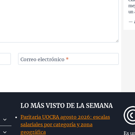
mej
un 
—
Correo electrónico
*
LO MÁS VISTO DE LA SEMANA
Paritaria UOCRA agosto 2026: escalas
Alternar
salariales por categoría y zona
menú
Alternar
geográfica
hijo
Es u