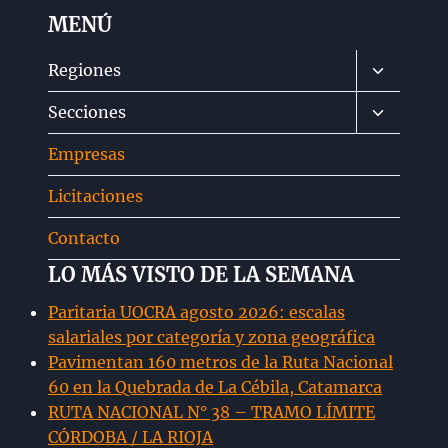
MENÚ
Alternar
Regiones
menú
Alternar
Secciones
hijo
menú
Empresas
hijo
Licitaciones
Contacto
LO MÁS VISTO DE LA SEMANA
Paritaria UOCRA agosto 2026: escalas
salariales por categoría y zona geográfica
Pavimentan 160 metros de la Ruta Nacional
60 en la Quebrada de La Cébila, Catamarca
RUTA NACIONAL N° 38 – TRAMO LÍMITE
CÓRDOBA / LA RIOJA