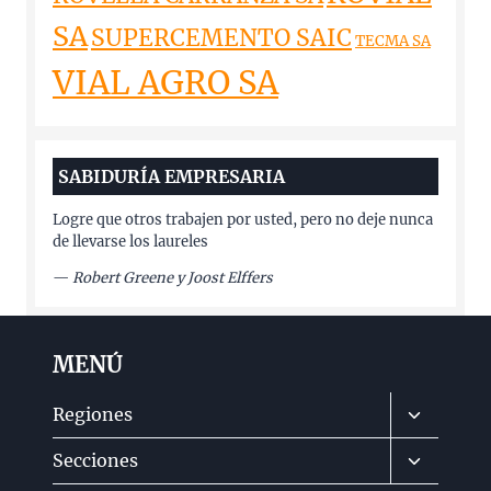
SA
SUPERCEMENTO SAIC
TECMA SA
VIAL AGRO SA
SABIDURÍA EMPRESARIA
Logre que otros trabajen por usted, pero no deje nunca
de llevarse los laureles
—
Robert Greene y Joost Elffers
MENÚ
Alternar
Regiones
menú
Alternar
Secciones
hijo
menú