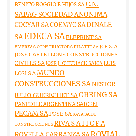
C.N.
BENITO ROGGIO E HIJOS SA
SAPAG SOCIEDAD ANONIMA
DINALE
COCYAR SA
COEMYC SA
EDECA SA
SA
ELEPRINT SA
JCR S. A.
EMPRESA CONSTRUCTORA PILATTI SA
JOSE CARTELLONE CONSTRUCCIONES
CIVILES SA
LUIS
JOSE J. CHEDIACK SAICA
MUNDO
LOSI S A
CONSTRUCCIONES SA
NESTOR
OBRING SA
JULIO GUERECHET SA
PANEDILE ARGENTINA SAICFEI
PECAM SA
POSE SA
RAVA SA DE
RIVA S A I I C F A
CONSTRUCCIONES
ROVIAL
ROVELLA CARRANZA SA