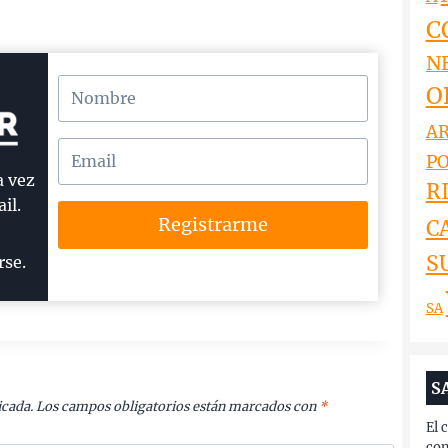
C
N
O
AR
PO
a vez
RI
il.
Registrarme
C
S
rse.
SA
S
icada.
Los campos obligatorios están marcados con
*
El 
com