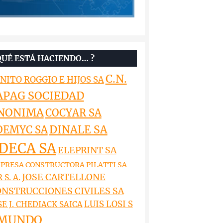
QUÉ ESTÁ HACIENDO… ?
C.N.
NITO ROGGIO E HIJOS SA
APAG SOCIEDAD
NONIMA
COCYAR SA
DINALE SA
OEMYC SA
DECA SA
ELEPRINT SA
PRESA CONSTRUCTORA PILATTI SA
JOSE CARTELLONE
 S. A.
NSTRUCCIONES CIVILES SA
LUIS LOSI S
SE J. CHEDIACK SAICA
MUNDO