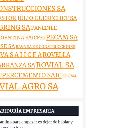
ONSTRUCCIONES SA
ESTOR JULIO GUERECHET SA
BRING SA
PANEDILE
PECAM SA
GENTINA SAICFEI
SE SA
RAVA SA DE CONSTRUCCIONES
VA S A I I C F A
ROVELLA
ROVIAL SA
ARRANZA SA
UPERCEMENTO SAIC
TECMA
VIAL AGRO SA
ABIDURÍA EMPRESARIA
camino para empezar es dejar de hablar y
enzar a hacer