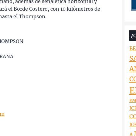
mano, además de señalética horizontal y
ará el Borde Costero, con 10 kilómetros de
t hasta el Thompson.
¿
THOMPSON
BE
ARANÁ
S
A
C
E
EM
JCR
om
CO
JO
A