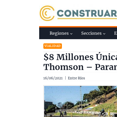
Saltar
al
contenido
Regiones
Secciones
E
VIALIDAD
$8 Millones Única
Thomson – Para
16/06/2021
Entre Ríos