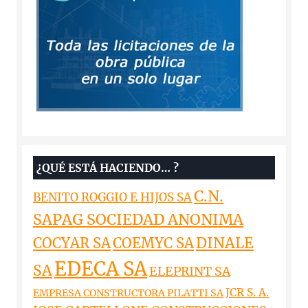
¿QUÉ ESTÁ HACIENDO… ?
C.N.
BENITO ROGGIO E HIJOS SA
SAPAG SOCIEDAD ANONIMA
DINALE
COCYAR SA
COEMYC SA
EDECA SA
SA
ELEPRINT SA
JCR S. A.
EMPRESA CONSTRUCTORA PILATTI SA