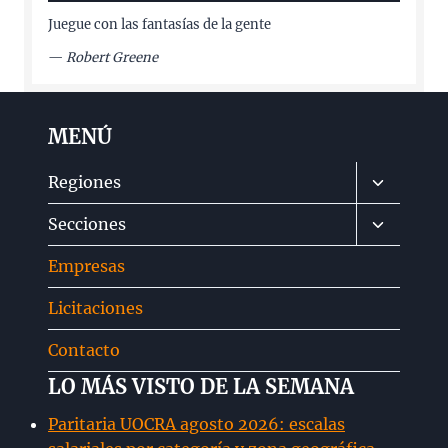
Juegue con las fantasías de la gente
—
Robert Greene
MENÚ
Alternar
Regiones
menú
Alternar
Secciones
hijo
menú
Empresas
hijo
Licitaciones
Contacto
LO MÁS VISTO DE LA SEMANA
Paritaria UOCRA agosto 2026: escalas