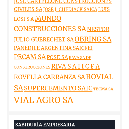
JOSE CARTELLONE CONSTRUCCIONES
CIVILES SA
LUIS
JOSE J. CHEDIACK SAICA
MUNDO
LOSI S A
CONSTRUCCIONES SA
NESTOR
OBRING SA
JULIO GUERECHET SA
PANEDILE ARGENTINA SAICFEI
PECAM SA
POSE SA
RAVA SA DE
RIVA S A I I C F A
CONSTRUCCIONES
ROVIAL
ROVELLA CARRANZA SA
SA
SUPERCEMENTO SAIC
TECMA SA
VIAL AGRO SA
SABIDURÍA EMPRESARIA