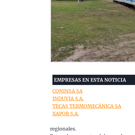
EMPRESAS EN ESTA NOTICIA
CONINSA SA
INDUVIA S.A.
TECAS TERMOMECÁNICA SA
XAPOR S.A.
regionales.