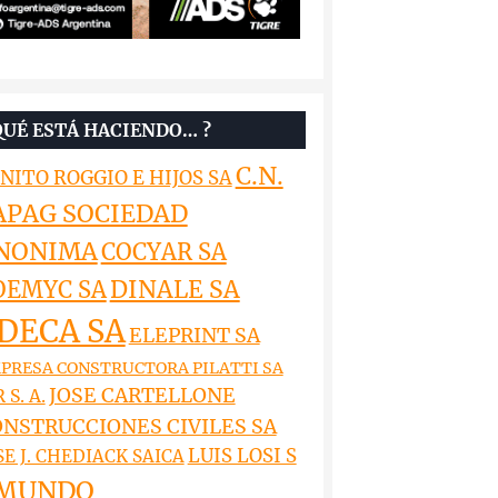
QUÉ ESTÁ HACIENDO… ?
C.N.
NITO ROGGIO E HIJOS SA
APAG SOCIEDAD
NONIMA
COCYAR SA
DINALE SA
OEMYC SA
DECA SA
ELEPRINT SA
PRESA CONSTRUCTORA PILATTI SA
JOSE CARTELLONE
 S. A.
NSTRUCCIONES CIVILES SA
LUIS LOSI S
SE J. CHEDIACK SAICA
MUNDO