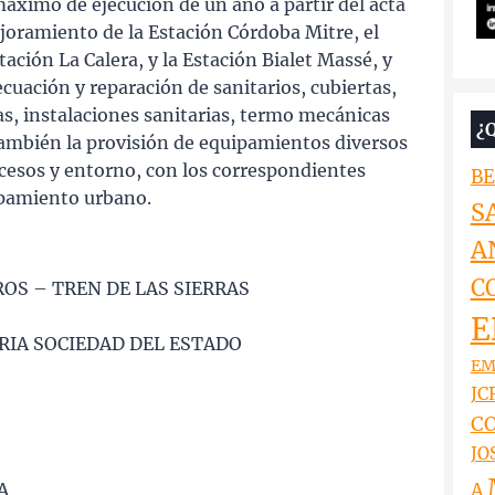
áximo de ejecución de un año a partir del acta
ejoramiento de la Estación Córdoba Mitre, el
ación La Calera, y la Estación Bialet Massé, y
cuación y reparación de sanitarios, cubiertas,
as, instalaciones sanitarias, termo mecánicas
¿
también la provisión de equipamientos diversos
ccesos y entorno, con los correspondientes
BE
ipamiento urbano.
S
A
C
OS – TREN DE LAS SIERRAS
E
RIA SOCIEDAD DEL ESTADO
EM
JCR
CO
JO
A
A