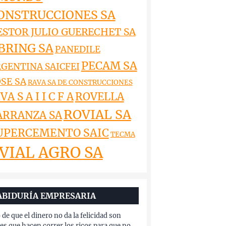
ONSTRUCCIONES SA
ESTOR JULIO GUERECHET SA
BRING SA
PANEDILE
PECAM SA
GENTINA SAICFEI
SE SA
RAVA SA DE CONSTRUCCIONES
VA S A I I C F A
ROVELLA
ROVIAL SA
ARRANZA SA
UPERCEMENTO SAIC
TECMA
VIAL AGRO SA
ABIDURÍA EMPRESARIA
 de que el dinero no da la felicidad son
es que hacen correr los ricos para que no