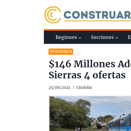
Saltar
al
contenido
Regiones
Secciones
E
INGENIERÍA
$146 Millones Ad
Sierras 4 ofertas
25/06/2021
Córdoba