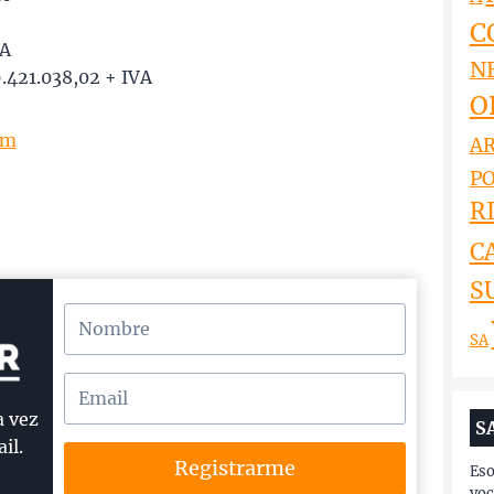
C
VA
N
421.038,02 + IVA
O
om
AR
PO
RI
C
S
SA
a vez
S
il.
Registrarme
Eso
voc