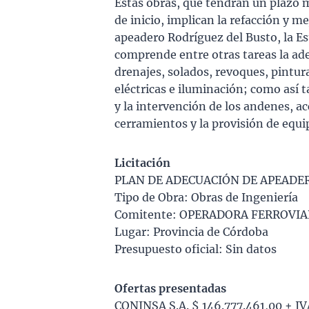
Estas obras, que tendrán un plazo m
de inicio, implican la refacción y m
apeadero Rodríguez del Busto, la Est
comprende entre otras tareas la ade
drenajes, solados, revoques, pintur
eléctricas e iluminación; como así 
y la intervención de los andenes, a
cerramientos y la provisión de equ
Licitación
PLAN DE ADECUACIÓN DE APEADER
Tipo de Obra: Obras de Ingeniería
Comitente: OPERADORA FERROVIA
Lugar: Provincia de Córdoba
Presupuesto oficial: Sin datos
Ofertas presentadas
CONINSA S.A. $ 146.777.461,00 + IV