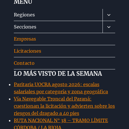
MENÚ
Alternar
Regiones
menú
Alternar
Secciones
hijo
menú
Empresas
hijo
Licitaciones
Contacto
LO MÁS VISTO DE LA SEMANA
Paritaria UOCRA agosto 2026: escalas
salariales por categoría y zona geográfica
Vía Navegable Troncal del Paraná:
cuestionan la licitación y advierten sobre los
riesgos del dragado a 40 pies
RUTA NACIONAL N° 38 – TRAMO LÍMITE
CÓRDOBA / LA RIOJA