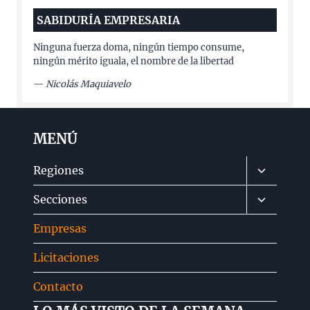
SABIDURÍA EMPRESARIA
Ninguna fuerza doma, ningún tiempo consume,
ningún mérito iguala, el nombre de la libertad
—
Nicolás Maquiavelo
MENÚ
Alternar
Regiones
menú
Alternar
Secciones
hijo
menú
Empresas
hijo
Licitaciones
Contacto