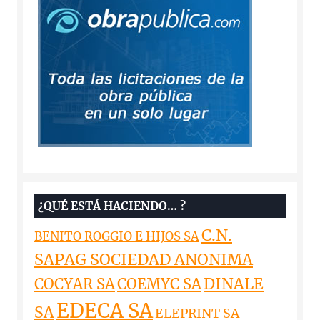
¿QUÉ ESTÁ HACIENDO… ?
C.N.
BENITO ROGGIO E HIJOS SA
SAPAG SOCIEDAD ANONIMA
DINALE
COCYAR SA
COEMYC SA
EDECA SA
SA
ELEPRINT SA