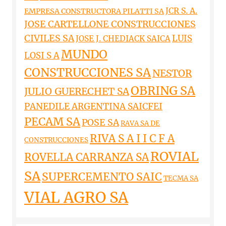
JCR S. A.
EMPRESA CONSTRUCTORA PILATTI SA
JOSE CARTELLONE CONSTRUCCIONES
CIVILES SA
LUIS
JOSE J. CHEDIACK SAICA
MUNDO
LOSI S A
CONSTRUCCIONES SA
NESTOR
OBRING SA
JULIO GUERECHET SA
PANEDILE ARGENTINA SAICFEI
PECAM SA
POSE SA
RAVA SA DE
RIVA S A I I C F A
CONSTRUCCIONES
ROVIAL
ROVELLA CARRANZA SA
SA
SUPERCEMENTO SAIC
TECMA SA
VIAL AGRO SA