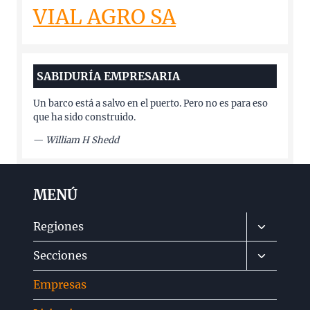
VIAL AGRO SA
SABIDURÍA EMPRESARIA
Un barco está a salvo en el puerto. Pero no es para eso
que ha sido construido.
—
William H Shedd
MENÚ
Alternar
Regiones
menú
Alternar
Secciones
hijo
menú
Empresas
hijo