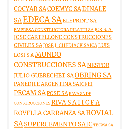
DINALE
COCYAR SA
COEMYC SA
EDECA SA
SA
ELEPRINT SA
JCR S. A.
EMPRESA CONSTRUCTORA PILATTI SA
JOSE CARTELLONE CONSTRUCCIONES
CIVILES SA
LUIS
JOSE J. CHEDIACK SAICA
MUNDO
LOSI S A
CONSTRUCCIONES SA
NESTOR
OBRING SA
JULIO GUERECHET SA
PANEDILE ARGENTINA SAICFEI
PECAM SA
POSE SA
RAVA SA DE
RIVA S A I I C F A
CONSTRUCCIONES
ROVIAL
ROVELLA CARRANZA SA
SA
SUPERCEMENTO SAIC
TECMA SA