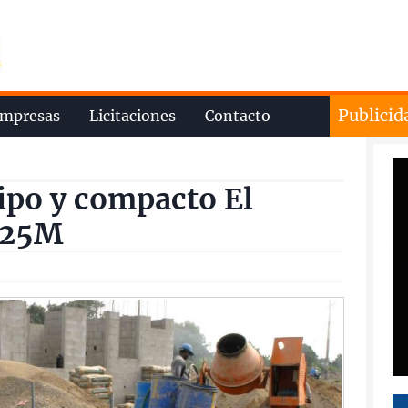
Publicid
mpresas
Licitaciones
Contacto
ipo y compacto El
$25M