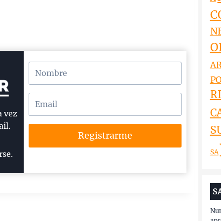
C
N
O
AR
PO
RI
C
a vez
il.
S
Registrarme
SA
rse.
S
Nun
apr