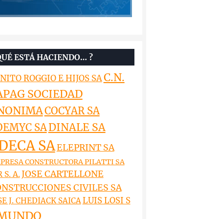
QUÉ ESTÁ HACIENDO… ?
C.N.
NITO ROGGIO E HIJOS SA
APAG SOCIEDAD
NONIMA
COCYAR SA
DINALE SA
OEMYC SA
DECA SA
ELEPRINT SA
PRESA CONSTRUCTORA PILATTI SA
JOSE CARTELLONE
 S. A.
NSTRUCCIONES CIVILES SA
LUIS LOSI S
SE J. CHEDIACK SAICA
MUNDO