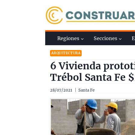
Saltar
al
contenido
Regiones
Secciones
E
ARQUITECTURA
6 Vivienda protot
Trébol Santa Fe 
28/07/2021
Santa Fe