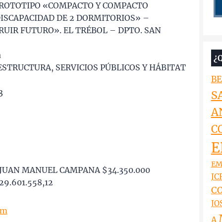
PROTOTIPO «COMPACTO Y COMPACTO
ISCAPACIDAD DE 2 DORMITORIOS» –
UIR FUTURO». EL TRÉBOL – DPTO. SAN
a
¿
ESTRUCTURA, SERVICIOS PÚBLICOS Y HÁBITAT
BE
3
S
A
C
E
EM
JUAN MANUEL CAMPANA $34.350.000
JCR
9.601.558,12
CO
JO
om
A