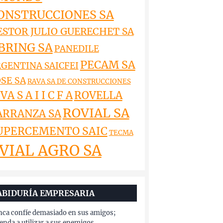
ONSTRUCCIONES SA
ESTOR JULIO GUERECHET SA
BRING SA
PANEDILE
PECAM SA
GENTINA SAICFEI
SE SA
RAVA SA DE CONSTRUCCIONES
VA S A I I C F A
ROVELLA
ROVIAL SA
ARRANZA SA
UPERCEMENTO SAIC
TECMA
VIAL AGRO SA
ABIDURÍA EMPRESARIA
ca confíe demasiado en sus amigos;
enda a utilizar a sus enemigos