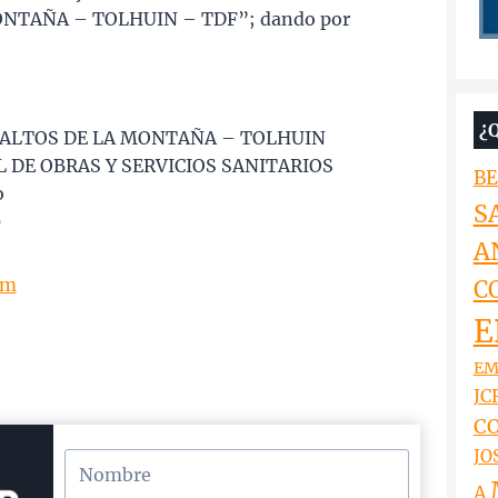
ONTAÑA – TOLHUIN – TDF”; dando por
¿
O ALTOS DE LA MONTAÑA – TOLHUIN
L DE OBRAS Y SERVICIOS SANITARIOS
BE
o
S
0
A
om
C
E
EM
JCR
CO
JO
A