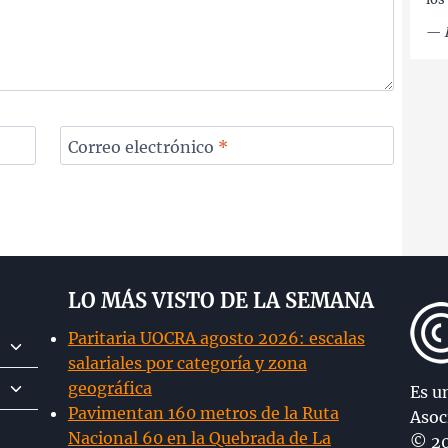
—
Correo electrónico
*
LO MÁS VISTO DE LA SEMANA
Paritaria UOCRA agosto 2026: escalas
Alternar
salariales por categoría y zona
menú
Alternar
geográfica
hijo
Es u
menú
Pavimentan 160 metros de la Ruta
Asoc
hijo
Nacional 60 en la Quebrada de La
© 20