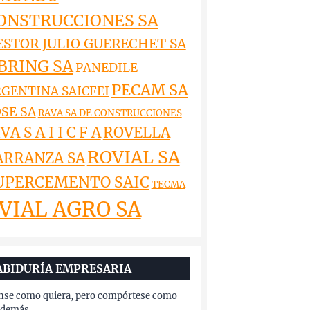
ONSTRUCCIONES SA
ESTOR JULIO GUERECHET SA
BRING SA
PANEDILE
PECAM SA
GENTINA SAICFEI
SE SA
RAVA SA DE CONSTRUCCIONES
VA S A I I C F A
ROVELLA
ROVIAL SA
ARRANZA SA
UPERCEMENTO SAIC
TECMA
VIAL AGRO SA
ABIDURÍA EMPRESARIA
nse como quiera, pero compórtese como
 demás