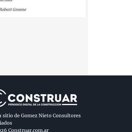
Robert Greene
n sitio de Gomez Nieto Consultores
iados
26 Construar.com.ar