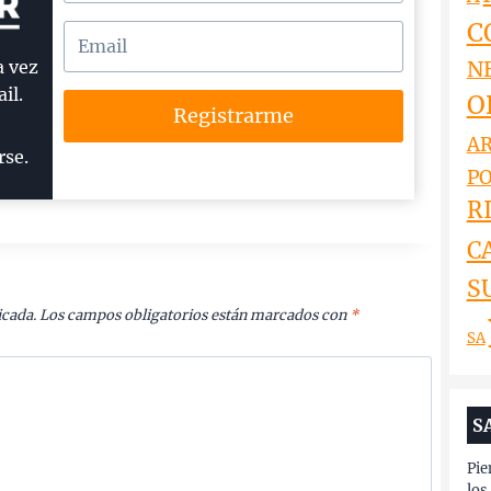
C
N
a vez
il.
O
Registrarme
AR
rse.
PO
RI
C
S
icada.
Los campos obligatorios están marcados con
*
SA
S
Pie
los