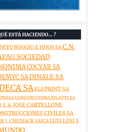
QUÉ ESTÁ HACIENDO… ?
C.N.
NITO ROGGIO E HIJOS SA
APAG SOCIEDAD
NONIMA
COCYAR SA
DINALE SA
OEMYC SA
DECA SA
ELEPRINT SA
PRESA CONSTRUCTORA PILATTI SA
JOSE CARTELLONE
 S. A.
NSTRUCCIONES CIVILES SA
LUIS LOSI S
SE J. CHEDIACK SAICA
MUNDO