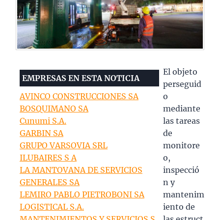
El objeto
EMPRESAS EN ESTA NOTICIA
perseguid
AVINCO CONSTRUCCIONES SA
o
BOSQUIMANO SA
mediante
Cunumi S.A.
las tareas
GARBIN SA
de
GRUPO VARSOVIA SRL
monitore
ILUBAIRES S A
o,
LA MANTOVANA DE SERVICIOS
inspecció
GENERALES SA
n y
LEMIRO PABLO PIETROBONI SA
mantenim
LOGISTICAL S.A.
iento de
MANTENIMIENTOS Y SERVICIOS S
las estruct