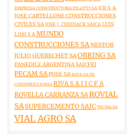
JCR S. A.
EMPRESA CONSTRUCTORA PILATTI SA
JOSE CARTELLONE CONSTRUCCIONES
CIVILES SA
LUIS
JOSE J. CHEDIACK SAICA
MUNDO
LOSI S A
CONSTRUCCIONES SA
NESTOR
OBRING SA
JULIO GUERECHET SA
PANEDILE ARGENTINA SAICFEI
PECAM SA
POSE SA
RAVA SA DE
RIVA S A I I C F A
CONSTRUCCIONES
ROVIAL
ROVELLA CARRANZA SA
SA
SUPERCEMENTO SAIC
TECMA SA
VIAL AGRO SA