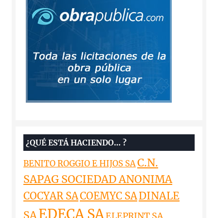
¿QUÉ ESTÁ HACIENDO… ?
C.N.
BENITO ROGGIO E HIJOS SA
SAPAG SOCIEDAD ANONIMA
DINALE
COCYAR SA
COEMYC SA
EDECA SA
SA
ELEPRINT SA