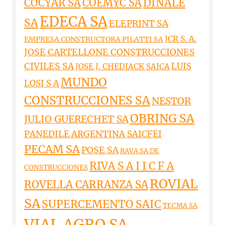
DINALE
COCYAR SA
COEMYC SA
EDECA SA
SA
ELEPRINT SA
JCR S. A.
EMPRESA CONSTRUCTORA PILATTI SA
JOSE CARTELLONE CONSTRUCCIONES
CIVILES SA
LUIS
JOSE J. CHEDIACK SAICA
MUNDO
LOSI S A
CONSTRUCCIONES SA
NESTOR
OBRING SA
JULIO GUERECHET SA
PANEDILE ARGENTINA SAICFEI
PECAM SA
POSE SA
RAVA SA DE
RIVA S A I I C F A
CONSTRUCCIONES
ROVIAL
ROVELLA CARRANZA SA
SA
SUPERCEMENTO SAIC
TECMA SA
VIAL AGRO SA