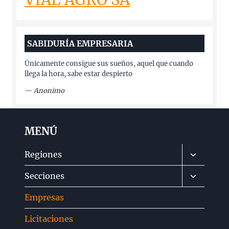
SABIDURÍA EMPRESARIA
Únicamente consigue sus sueños, aquel que cuando
llega la hora, sabe estar despierto
—
Anonimo
MENÚ
Alternar
Regiones
menú
Alternar
Secciones
hijo
menú
Empresas
hijo
Licitaciones