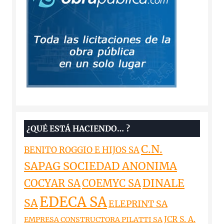
¿QUÉ ESTÁ HACIENDO… ?
C.N.
BENITO ROGGIO E HIJOS SA
SAPAG SOCIEDAD ANONIMA
DINALE
COCYAR SA
COEMYC SA
EDECA SA
SA
ELEPRINT SA
JCR S. A.
EMPRESA CONSTRUCTORA PILATTI SA