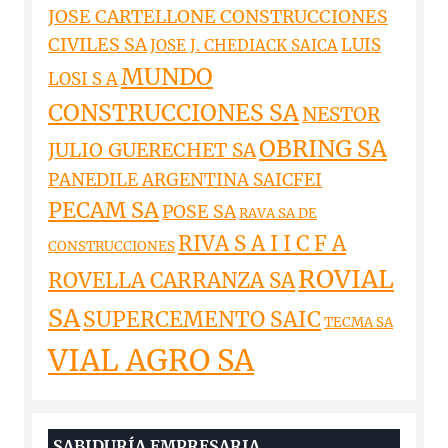
JOSE CARTELLONE CONSTRUCCIONES
CIVILES SA
LUIS
JOSE J. CHEDIACK SAICA
MUNDO
LOSI S A
CONSTRUCCIONES SA
NESTOR
OBRING SA
JULIO GUERECHET SA
PANEDILE ARGENTINA SAICFEI
PECAM SA
POSE SA
RAVA SA DE
RIVA S A I I C F A
CONSTRUCCIONES
ROVIAL
ROVELLA CARRANZA SA
SA
SUPERCEMENTO SAIC
TECMA SA
VIAL AGRO SA
SABIDURÍA EMPRESARIA