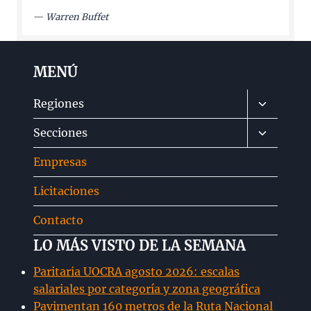
—
Warren Buffet
MENÚ
Alternar
Regiones
menú
Alternar
Secciones
hijo
menú
Empresas
hijo
Licitaciones
Contacto
LO MÁS VISTO DE LA SEMANA
Paritaria UOCRA agosto 2026: escalas
salariales por categoría y zona geográfica
Pavimentan 160 metros de la Ruta Nacional