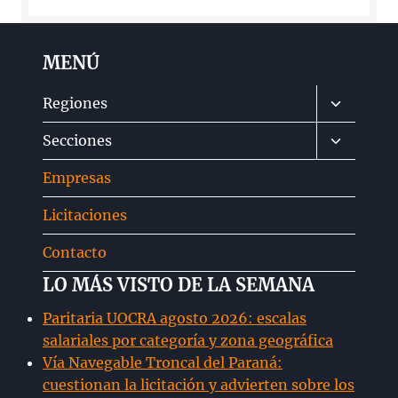
MENÚ
Alternar
Regiones
menú
Alternar
Secciones
hijo
menú
Empresas
hijo
Licitaciones
Contacto
LO MÁS VISTO DE LA SEMANA
Paritaria UOCRA agosto 2026: escalas
salariales por categoría y zona geográfica
Vía Navegable Troncal del Paraná:
cuestionan la licitación y advierten sobre los