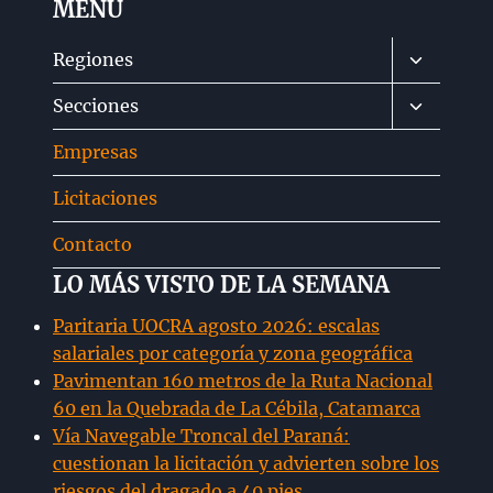
MENÚ
Alternar
Regiones
menú
Alternar
Secciones
hijo
menú
Empresas
hijo
Licitaciones
Contacto
LO MÁS VISTO DE LA SEMANA
Paritaria UOCRA agosto 2026: escalas
salariales por categoría y zona geográfica
Pavimentan 160 metros de la Ruta Nacional
60 en la Quebrada de La Cébila, Catamarca
Vía Navegable Troncal del Paraná:
cuestionan la licitación y advierten sobre los
riesgos del dragado a 40 pies