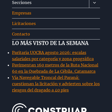
Alternar
Secciones
hijo
menú
Empresas
hijo
Licitaciones
Contacto
LO MÁS VISTO DE LA SEMANA
Paritaria UOCRA agosto 2026: escalas
salariales por categoría y zona geográfica
Pavimentan 160 metros de la Ruta Nacional
60 en la Quebrada de La Cébila, Catamarca
Vía Navegable Troncal del Paraná:
cuestionan la licitación y advierten sobre los
riesgos del dragado a 40 pies