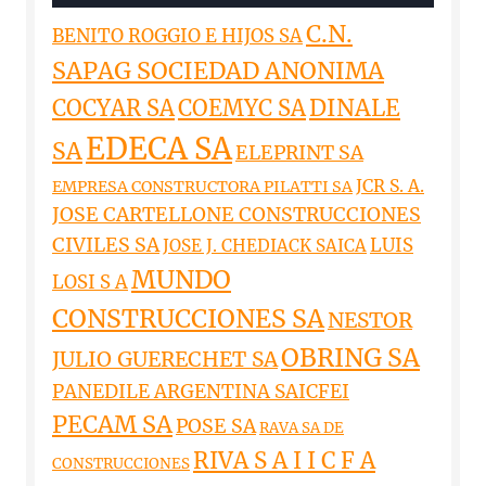
C.N.
BENITO ROGGIO E HIJOS SA
SAPAG SOCIEDAD ANONIMA
DINALE
COCYAR SA
COEMYC SA
EDECA SA
SA
ELEPRINT SA
JCR S. A.
EMPRESA CONSTRUCTORA PILATTI SA
JOSE CARTELLONE CONSTRUCCIONES
CIVILES SA
LUIS
JOSE J. CHEDIACK SAICA
MUNDO
LOSI S A
CONSTRUCCIONES SA
NESTOR
OBRING SA
JULIO GUERECHET SA
PANEDILE ARGENTINA SAICFEI
PECAM SA
POSE SA
RAVA SA DE
RIVA S A I I C F A
CONSTRUCCIONES