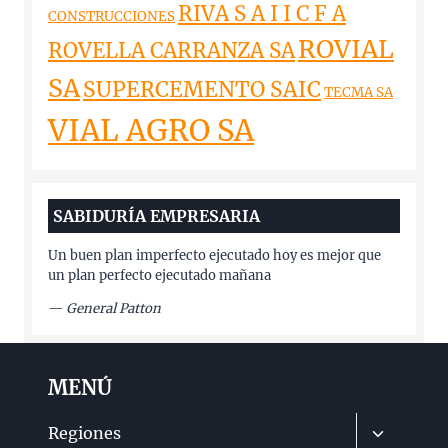
RIVA S A I I C F A
CONSTRUCCIONES
ROVIAL
ROVELLA CARRANZA SA
SA
SUPERCEMENTO SAIC
TECMA SA
VIAL AGRO SA
SABIDURÍA EMPRESARIA
Un buen plan imperfecto ejecutado hoy es mejor que
un plan perfecto ejecutado mañana
—
General Patton
MENÚ
Alternar
Regiones