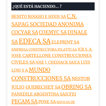
¿QUÉ ESTÁ HACIENDO… ?
C.N.
BENITO ROGGIO E HIJOS SA
SAPAG SOCIEDAD ANONIMA
DINALE
COCYAR SA
COEMYC SA
EDECA SA
SA
ELEPRINT SA
JCR S. A.
EMPRESA CONSTRUCTORA PILATTI SA
JOSE CARTELLONE CONSTRUCCIONES
CIVILES SA
LUIS
JOSE J. CHEDIACK SAICA
MUNDO
LOSI S A
CONSTRUCCIONES SA
NESTOR
OBRING SA
JULIO GUERECHET SA
PANEDILE ARGENTINA SAICFEI
PECAM SA
POSE SA
RAVA SA DE