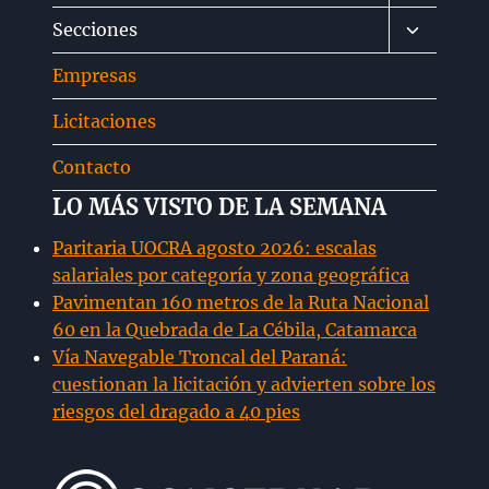
menú
Alternar
Secciones
hijo
menú
Empresas
hijo
Licitaciones
Contacto
LO MÁS VISTO DE LA SEMANA
Paritaria UOCRA agosto 2026: escalas
salariales por categoría y zona geográfica
Pavimentan 160 metros de la Ruta Nacional
60 en la Quebrada de La Cébila, Catamarca
Vía Navegable Troncal del Paraná:
cuestionan la licitación y advierten sobre los
riesgos del dragado a 40 pies