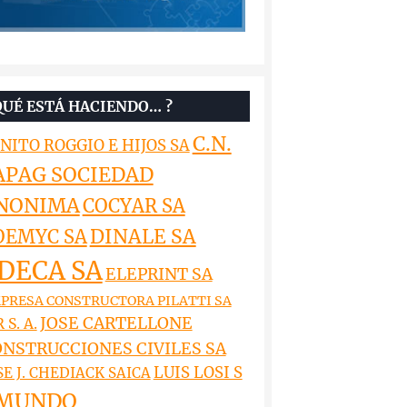
QUÉ ESTÁ HACIENDO… ?
C.N.
NITO ROGGIO E HIJOS SA
APAG SOCIEDAD
NONIMA
COCYAR SA
DINALE SA
OEMYC SA
DECA SA
ELEPRINT SA
PRESA CONSTRUCTORA PILATTI SA
JOSE CARTELLONE
 S. A.
NSTRUCCIONES CIVILES SA
LUIS LOSI S
SE J. CHEDIACK SAICA
MUNDO