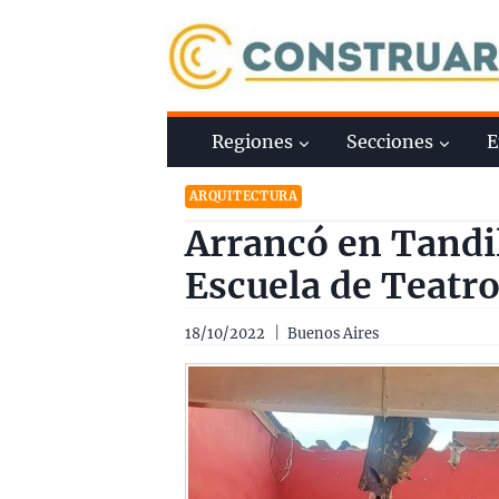
Saltar
al
contenido
Regiones
Secciones
E
ARQUITECTURA
Arrancó en Tandil
Escuela de Teatr
18/10/2022
Buenos Aires