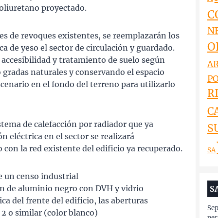
oliuretano proyectado.
C
N
s de revoques existentes, se reemplazarán los
O
ca de yeso el sector de circulación y guardado.
n accesibilidad y tratamiento de suelo según
AR
 gradas naturales y conservando el espacio
PO
scenario en el fondo del terreno para utilizarlo
RI
C
stema de calefacción por radiador que ya
S
ón eléctrica en el sector se realizará
n la red existente del edificio ya recuperado.
SA
e un censo industrial
án de aluminio negro con DVH y vidrio
S
a del frente del edificio, las aberturas
Sep
2 o similar (color blanco)
per