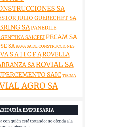
ONSTRUCCIONES SA
ESTOR JULIO GUERECHET SA
BRING SA
PANEDILE
PECAM SA
GENTINA SAICFEI
SE SA
RAVA SA DE CONSTRUCCIONES
VA S A I I C F A
ROVELLA
ROVIAL SA
ARRANZA SA
UPERCEMENTO SAIC
TECMA
VIAL AGRO SA
ABIDURÍA EMPRESARIA
a con quién está tratando: no ofenda a la
sona equivocada