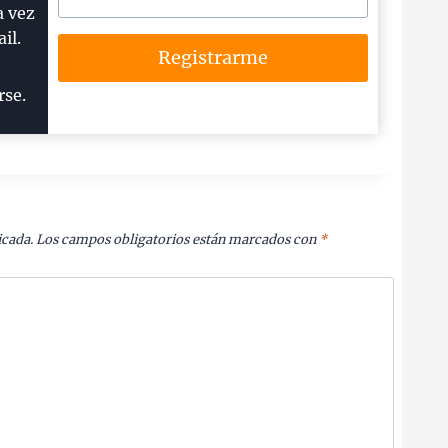
a vez
il.
Registrarme
rse.
icada.
Los campos obligatorios están marcados con
*