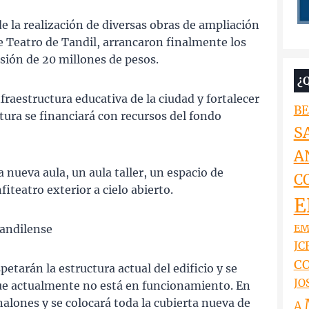
 la realización de diversas obras de ampliación
de Teatro de Tandil, arrancaron finalmente los
ión de 20 millones de pesos.
¿
nfraestructura educativa de la ciudad y fortalecer
BE
ltura se financiará con recursos del fondo
S
A
 nueva aula, un aula taller, un espacio de
C
iteatro exterior a cielo abierto.
E
EM
tandilense
JCR
CO
etarán la estructura actual del edificio y se
JO
que actualmente no está en funcionamiento. En
nalones y se colocará toda la cubierta nueva de
A