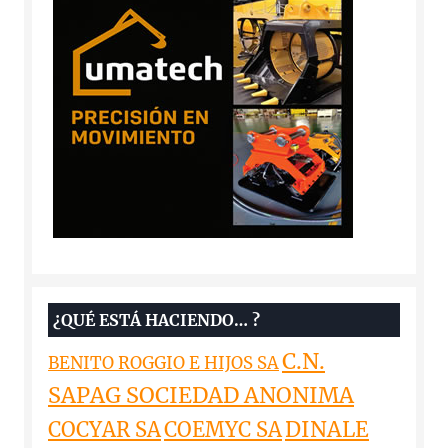
¿QUÉ ESTÁ HACIENDO… ?
C.N.
BENITO ROGGIO E HIJOS SA
SAPAG SOCIEDAD ANONIMA
DINALE
COCYAR SA
COEMYC SA