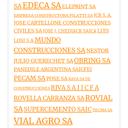
EDECA SA
SA
ELEPRINT SA
JCR S. A.
EMPRESA CONSTRUCTORA PILATTI SA
JOSE CARTELLONE CONSTRUCCIONES
CIVILES SA
LUIS
JOSE J. CHEDIACK SAICA
MUNDO
LOSI S A
CONSTRUCCIONES SA
NESTOR
OBRING SA
JULIO GUERECHET SA
PANEDILE ARGENTINA SAICFEI
PECAM SA
POSE SA
RAVA SA DE
RIVA S A I I C F A
CONSTRUCCIONES
ROVIAL
ROVELLA CARRANZA SA
SA
SUPERCEMENTO SAIC
TECMA SA
VIAL AGRO SA