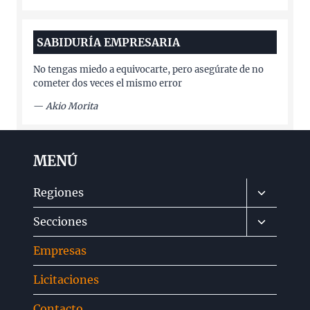
SABIDURÍA EMPRESARIA
No tengas miedo a equivocarte, pero asegúrate de no
cometer dos veces el mismo error
—
Akio Morita
MENÚ
Alternar
Regiones
menú
Alternar
Secciones
hijo
menú
Empresas
hijo
Licitaciones
Contacto