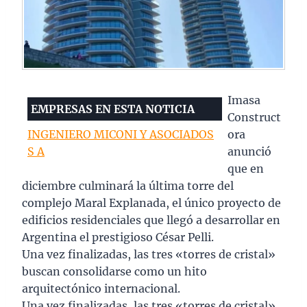
Imasa
EMPRESAS EN ESTA NOTICIA
Construct
INGENIERO MICONI Y ASOCIADOS
ora
S A
anunció
que en
diciembre culminará la última torre del
complejo Maral Explanada, el único proyecto de
edificios residenciales que llegó a desarrollar en
Argentina el prestigioso César Pelli.
Una vez finalizadas, las tres «torres de cristal»
buscan consolidarse como un hito
arquitectónico internacional.
Una vez finalizadas, las tres «torres de cristal»