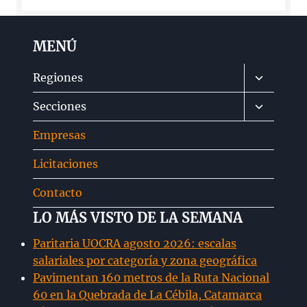
MENÚ
Alternar
Regiones
menú
Alternar
Secciones
hijo
menú
Empresas
hijo
Licitaciones
Contacto
LO MÁS VISTO DE LA SEMANA
Paritaria UOCRA agosto 2026: escalas
salariales por categoría y zona geográfica
Pavimentan 160 metros de la Ruta Nacional
60 en la Quebrada de La Cébila, Catamarca