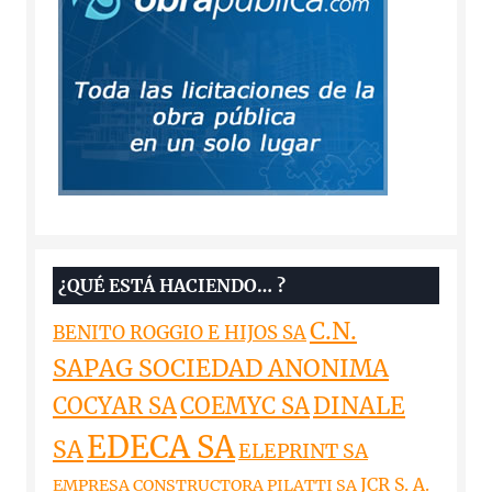
¿QUÉ ESTÁ HACIENDO… ?
C.N.
BENITO ROGGIO E HIJOS SA
SAPAG SOCIEDAD ANONIMA
DINALE
COCYAR SA
COEMYC SA
EDECA SA
SA
ELEPRINT SA
JCR S. A.
EMPRESA CONSTRUCTORA PILATTI SA