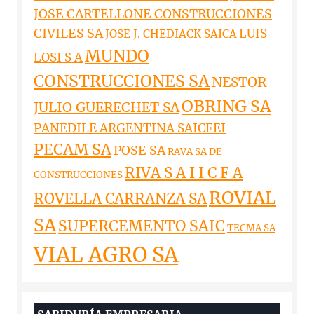
JOSE CARTELLONE CONSTRUCCIONES
CIVILES SA
LUIS
JOSE J. CHEDIACK SAICA
MUNDO
LOSI S A
CONSTRUCCIONES SA
NESTOR
OBRING SA
JULIO GUERECHET SA
PANEDILE ARGENTINA SAICFEI
PECAM SA
POSE SA
RAVA SA DE
RIVA S A I I C F A
CONSTRUCCIONES
ROVIAL
ROVELLA CARRANZA SA
SA
SUPERCEMENTO SAIC
TECMA SA
VIAL AGRO SA