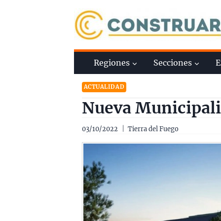
Saltar
al
contenido
Regiones
Secciones
E
ACTUALIDAD
Nueva Municipali
03/10/2022
Tierra del Fuego