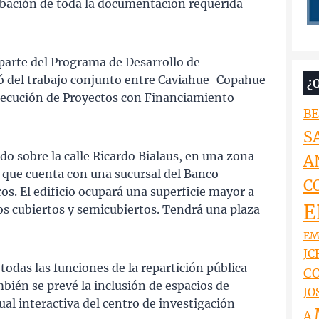
robación de toda la documentación requerida
 parte del Programa de Desarrollo de
tó del trabajo conjunto entre Caviahue-Copahue
¿
Ejecución de Proyectos con Financiamiento
BE
S
do sobre la calle Ricardo Bialaus, en una zona
A
o que cuenta con una sucursal del Banco
C
s. El edificio ocupará una superficie mayor a
E
os cubiertos y semicubiertos. Tendrá una plaza
EM
JCR
 todas las funciones de la repartición pública
CO
bién se prevé la inclusión de espacios de
JO
al interactiva del centro de investigación
A