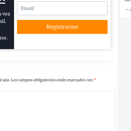
—
a vez
il.
Registrarme
rse.
icada.
Los campos obligatorios están marcados con
*