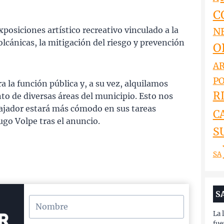
C
posiciones artístico recreativo vinculado a la
N
lcánicas, la mitigación del riesgo y prevención
O
AR
PO
la función pública y, a su vez, alquilamos
RI
nto de diversas áreas del municipio. Esto nos
ajador estará más cómodo en sus tareas
C
go Volpe tras el anuncio.
S
SA
S
La 
fue