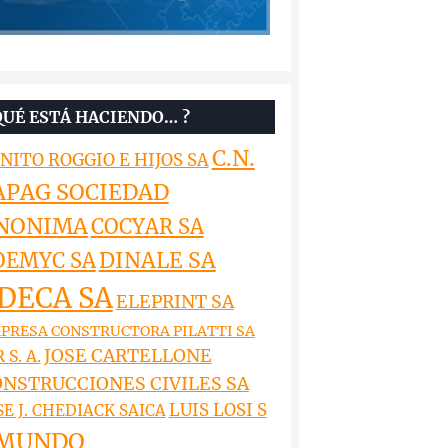
QUÉ ESTÁ HACIENDO… ?
C.N.
NITO ROGGIO E HIJOS SA
APAG SOCIEDAD
NONIMA
COCYAR SA
DINALE SA
OEMYC SA
DECA SA
ELEPRINT SA
PRESA CONSTRUCTORA PILATTI SA
JOSE CARTELLONE
 S. A.
NSTRUCCIONES CIVILES SA
LUIS LOSI S
SE J. CHEDIACK SAICA
MUNDO