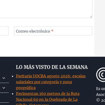
Correo electrónico
*
LO MÁS VISTO DE LA SEMANA
Paritaria UOCRA agosto 2026: escalas
Alternar
salariales por categoría y zona
menú
Alternar
geográfica
hijo
Es u
menú
Pavimentan 160 metros de la Ruta
Asoc
hijo
Nacional 60 en la Quebrada de La
© 20