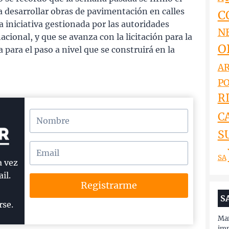
 desarrollar obras de pavimentación en calles
C
a iniciativa gestionada por las autoridades
N
acional, y que se avanza con la licitación para la
O
 para el paso a nivel que se construirá en la
AR
PO
RI
C
S
SA
a vez
il.
Registrarme
S
rse.
Man
imp