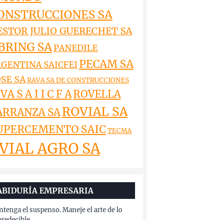
ONSTRUCCIONES SA
ESTOR JULIO GUERECHET SA
BRING SA
PANEDILE
PECAM SA
GENTINA SAICFEI
SE SA
RAVA SA DE CONSTRUCCIONES
VA S A I I C F A
ROVELLA
ROVIAL SA
ARRANZA SA
UPERCEMENTO SAIC
TECMA
VIAL AGRO SA
ABIDURÍA EMPRESARIA
tenga el suspenso. Maneje el arte de lo
redecible