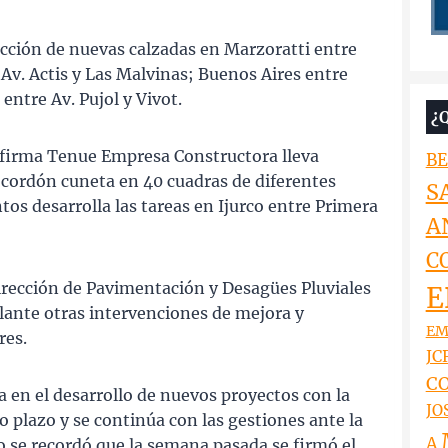
ucción de nuevas calzadas en Marzoratti entre
Av. Actis y Las Malvinas; Buenos Aires entre
entre Av. Pujol y Vivot.
¿
la firma Tenue Empresa Constructora lleva
BE
 cordón cuneta en 40 cuadras de diferentes
S
os desarrolla las tareas en Ijurco entre Primera
A
C
rección de Pavimentación y Desagües Pluviales
E
elante otras intervenciones de mejora y
EM
res.
JCR
CO
 en el desarrollo de nuevos proyectos con la
JO
o plazo y se continúa con las gestiones ante la
A
do se recordó que la semana pasada se firmó el