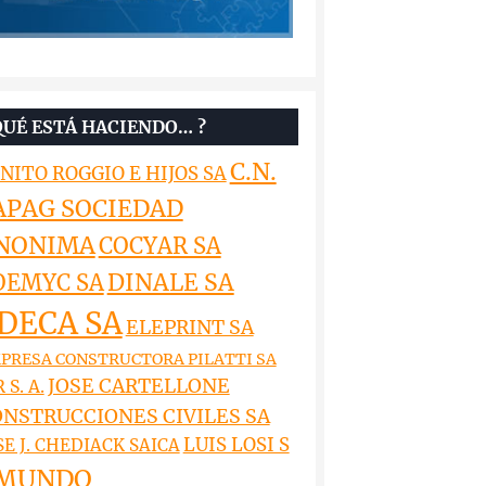
QUÉ ESTÁ HACIENDO… ?
C.N.
NITO ROGGIO E HIJOS SA
APAG SOCIEDAD
NONIMA
COCYAR SA
DINALE SA
OEMYC SA
DECA SA
ELEPRINT SA
PRESA CONSTRUCTORA PILATTI SA
JOSE CARTELLONE
 S. A.
NSTRUCCIONES CIVILES SA
LUIS LOSI S
SE J. CHEDIACK SAICA
MUNDO