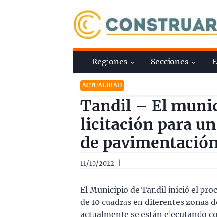
Saltar
al
contenido
Regiones
Secciones
E
ACTUALIDAD
Tandil – El munic
licitación para u
de pavimentació
11/10/2022
El Municipio de Tandil inició el pro
de 10 cuadras en diferentes zonas d
actualmente se están ejecutando co