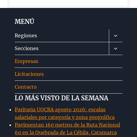
MENÚ
Alternar
Regiones
menú
Alternar
Secciones
hijo
menú
Empresas
hijo
Licitaciones
Contacto
LO MÁS VISTO DE LA SEMANA
Paritaria UOCRA agosto 2026: escalas
salariales por categoría y zona geográfica
Pavimentan 160 metros de la Ruta Nacional
60 en la Quebrada de La Cébila, Catamarca