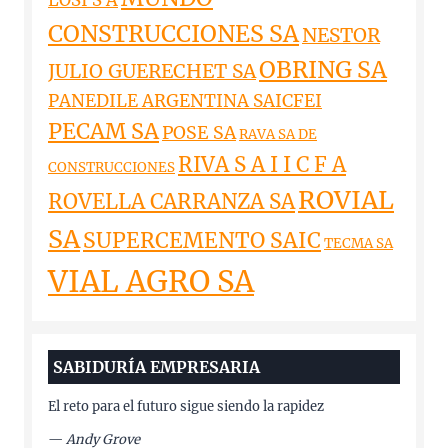
LOSI S A
CONSTRUCCIONES SA
NESTOR
OBRING SA
JULIO GUERECHET SA
PANEDILE ARGENTINA SAICFEI
PECAM SA
POSE SA
RAVA SA DE
RIVA S A I I C F A
CONSTRUCCIONES
ROVIAL
ROVELLA CARRANZA SA
SA
SUPERCEMENTO SAIC
TECMA SA
VIAL AGRO SA
SABIDURÍA EMPRESARIA
El reto para el futuro sigue siendo la rapidez
—
Andy Grove