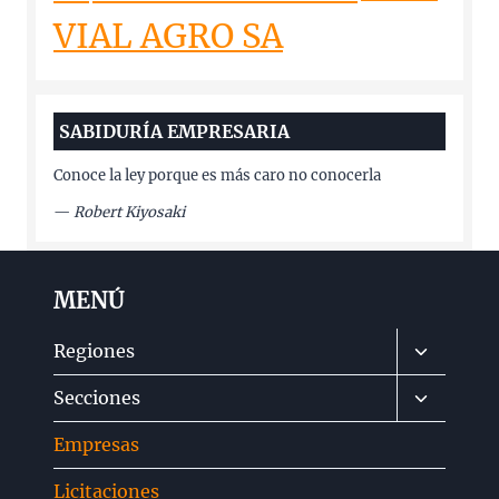
VIAL AGRO SA
SABIDURÍA EMPRESARIA
Conoce la ley porque es más caro no conocerla
—
Robert Kiyosaki
MENÚ
Alternar
Regiones
menú
Alternar
Secciones
hijo
menú
Empresas
hijo
Licitaciones