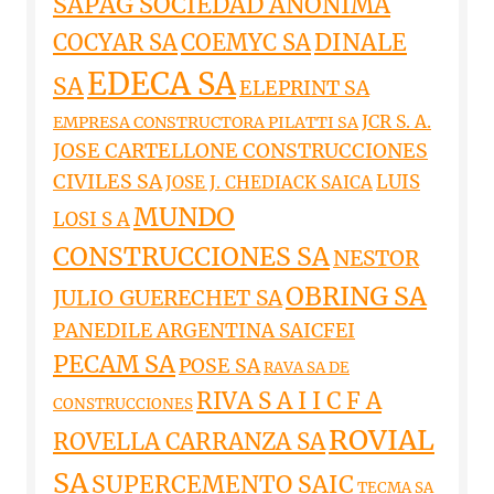
SAPAG SOCIEDAD ANONIMA
DINALE
COCYAR SA
COEMYC SA
EDECA SA
SA
ELEPRINT SA
JCR S. A.
EMPRESA CONSTRUCTORA PILATTI SA
JOSE CARTELLONE CONSTRUCCIONES
CIVILES SA
LUIS
JOSE J. CHEDIACK SAICA
MUNDO
LOSI S A
CONSTRUCCIONES SA
NESTOR
OBRING SA
JULIO GUERECHET SA
PANEDILE ARGENTINA SAICFEI
PECAM SA
POSE SA
RAVA SA DE
RIVA S A I I C F A
CONSTRUCCIONES
ROVIAL
ROVELLA CARRANZA SA
SA
SUPERCEMENTO SAIC
TECMA SA