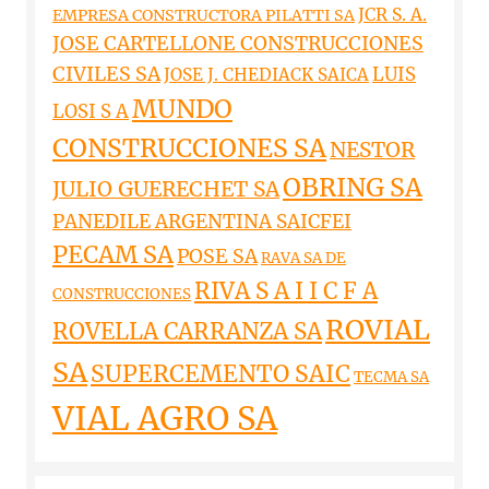
JCR S. A.
EMPRESA CONSTRUCTORA PILATTI SA
JOSE CARTELLONE CONSTRUCCIONES
CIVILES SA
LUIS
JOSE J. CHEDIACK SAICA
MUNDO
LOSI S A
CONSTRUCCIONES SA
NESTOR
OBRING SA
JULIO GUERECHET SA
PANEDILE ARGENTINA SAICFEI
PECAM SA
POSE SA
RAVA SA DE
RIVA S A I I C F A
CONSTRUCCIONES
ROVIAL
ROVELLA CARRANZA SA
SA
SUPERCEMENTO SAIC
TECMA SA
VIAL AGRO SA