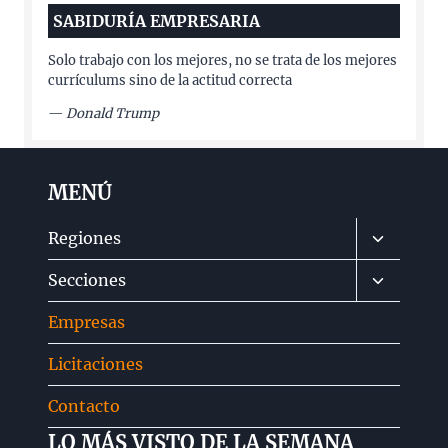
SABIDURÍA EMPRESARIA
Solo trabajo con los mejores, no se trata de los mejores
currículums sino de la actitud correcta
—
Donald Trump
MENÚ
Alternar
Regiones
menú
Alternar
Secciones
hijo
menú
Empresas
hijo
Licitaciones
Contacto
LO MÁS VISTO DE LA SEMANA