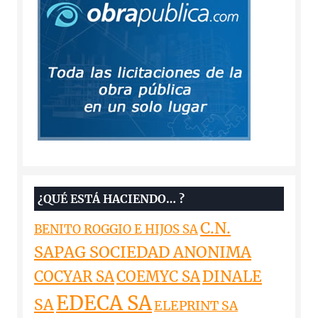
¿QUÉ ESTÁ HACIENDO… ?
C.N.
BENITO ROGGIO E HIJOS SA
SAPAG SOCIEDAD ANONIMA
DINALE
COCYAR SA
COEMYC SA
EDECA SA
SA
ELEPRINT SA