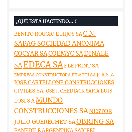
¿QUÉ ESTÁ HACIENDO… ?
C.N.
BENITO ROGGIO E HIJOS SA
SAPAG SOCIEDAD ANONIMA
DINALE
COCYAR SA
COEMYC SA
EDECA SA
SA
ELEPRINT SA
JCR S. A.
EMPRESA CONSTRUCTORA PILATTI SA
JOSE CARTELLONE CONSTRUCCIONES
CIVILES SA
LUIS
JOSE J. CHEDIACK SAICA
MUNDO
LOSI S A
CONSTRUCCIONES SA
NESTOR
OBRING SA
JULIO GUERECHET SA
PANEDILE ARGENTINA SAICFEI