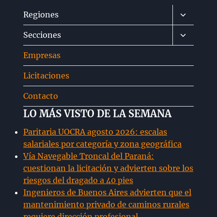
Alternar
Regiones
menú
Alternar
Secciones
hijo
menú
Empresas
hijo
Licitaciones
Contacto
LO MÁS VISTO DE LA SEMANA
Paritaria UOCRA agosto 2026: escalas
salariales por categoría y zona geográfica
Vía Navegable Troncal del Paraná:
cuestionan la licitación y advierten sobre los
riesgos del dragado a 40 pies
Ingenieros de Buenos Aires advierten que el
mantenimiento privado de caminos rurales
requiere dirección profesional