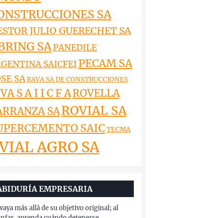
ONSTRUCCIONES SA
ESTOR JULIO GUERECHET SA
BRING SA
PANEDILE
PECAM SA
GENTINA SAICFEI
SE SA
RAVA SA DE CONSTRUCCIONES
VA S A I I C F A
ROVELLA
ROVIAL SA
ARRANZA SA
UPERCEMENTO SAIC
TECMA
VIAL AGRO SA
ABIDURÍA EMPRESARIA
vaya más allá de su objetivo original; al
unfar, aprenda cuándo detenerse