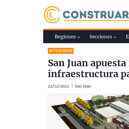
Saltar
al
contenido
Regiones
Secciones
E
ACTUALIDAD
San Juan apuesta 
infraestructura pa
22/12/2022
San Juan