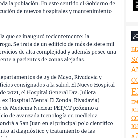
oda la población. En este sentido el Gobierno de
jecución de nuevos hospitales y mantenimiento
¿
 la que se inauguró recientemente: la
oga. Se trata de un edificio de más de siete mil
BE
rvicios de alta complejidad y además posee una
S
ente a pacientes de zonas alejadas.
A
s departamentos de 25 de Mayo, Rivadavia y
C
ficios consignados a la salud. El Nuevo Hospital
E
e 2021, el Hospital General Dra. Julieta
 ex Hospital Mental El Zonda, Rivadavia)
EM
ro de Medicina Nuclear PET/CT próximo a
JCR
ficio de avanzada tecnología en medicina
CO
ndrá a San Juan en el principal polo científico
JO
nto al diagnóstico y tratamiento de las
A