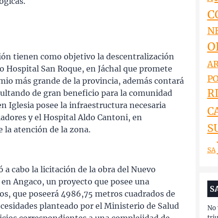
ógicas.
C
N
O
ción tienen como objetivo la descentralización
AR
evo Hospital San Roque, en Jáchal que promete
PO
mio más grande de la provincia, además contará
RI
esultando de gran beneficio para la comunidad
en Iglesia posee la infraestructura necesaria
C
ladores y el Hospital Aldo Cantoni, en
S
e la atención de la zona.
SA
 a cabo la licitación de la obra del Nuevo
” en Angaco, un proyecto que posee una
S
sos, que poseerá 4986,75 metros cuadrados de
cesidades planteado por el Ministerio de Salud
No 
tri