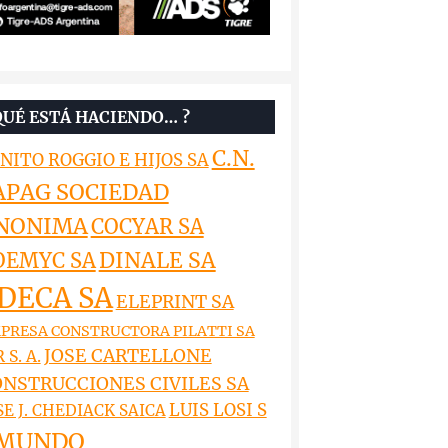
QUÉ ESTÁ HACIENDO… ?
C.N.
NITO ROGGIO E HIJOS SA
APAG SOCIEDAD
NONIMA
COCYAR SA
DINALE SA
OEMYC SA
DECA SA
ELEPRINT SA
PRESA CONSTRUCTORA PILATTI SA
JOSE CARTELLONE
 S. A.
NSTRUCCIONES CIVILES SA
LUIS LOSI S
SE J. CHEDIACK SAICA
MUNDO