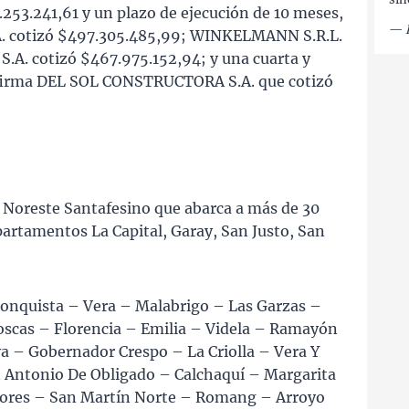
.253.241,61 y un plazo de ejecución de 10 meses,
—
.A. cotizó $497.305.485,99; WINKELMANN S.R.L.
A. cotizó $467.975.152,94; y una cuarta y
a firma DEL SOL CONSTRUCTORA S.A. que cotizó
el Noreste Santafesino que abarca a más de 30
partamentos La Capital, Garay, San Justo, San
econquista – Vera – Malabrigo – Las Garzas –
oscas – Florencia – Emilia – Videla – Ramayón
va – Gobernador Crespo – La Criolla – Vera Y
 Antonio De Obligado – Calchaquí – Margarita
olores – San Martín Norte – Romang – Arroyo