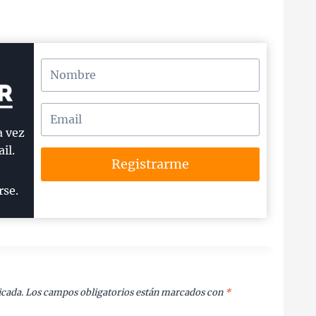
a vez
il.
Registrarme
rse.
icada.
Los campos obligatorios están marcados con
*