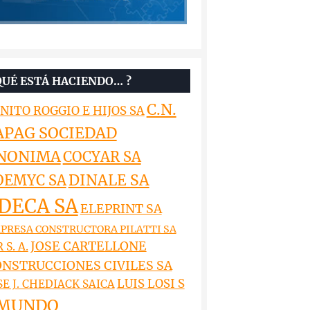
QUÉ ESTÁ HACIENDO… ?
C.N.
NITO ROGGIO E HIJOS SA
APAG SOCIEDAD
NONIMA
COCYAR SA
DINALE SA
OEMYC SA
DECA SA
ELEPRINT SA
PRESA CONSTRUCTORA PILATTI SA
JOSE CARTELLONE
 S. A.
NSTRUCCIONES CIVILES SA
LUIS LOSI S
SE J. CHEDIACK SAICA
MUNDO