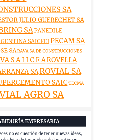
ONSTRUCCIONES SA
ESTOR JULIO GUERECHET SA
BRING SA
PANEDILE
PECAM SA
GENTINA SAICFEI
SE SA
RAVA SA DE CONSTRUCCIONES
VA S A I I C F A
ROVELLA
ROVIAL SA
ARRANZA SA
UPERCEMENTO SAIC
TECMA
VIAL AGRO SA
ABIDURÍA EMPRESARIA
eces no es cuestión de tener nuevas ideas,
o de dejar de tener ideas de las antiguas