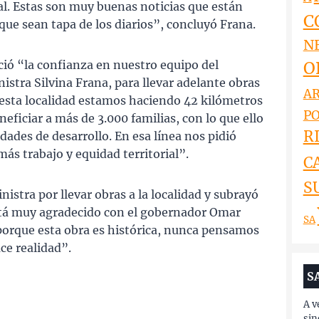
l. Estas son muy buenas noticias que están
C
ue sean tapa de los diarios”, concluyó Frana.
N
O
ió “la confianza en nuestro equipo del
istra Silvina Frana, para llevar adelante obras
AR
 esta localidad estamos haciendo 42 kilómetros
PO
eficiar a más de 3.000 familias, con lo que ello
RI
ades de desarrollo. En esa línea nos pidió
ás trabajo y equidad territorial”.
C
S
istra por llevar obras a la localidad y subrayó
stá muy agradecido con el gobernador Omar
SA
, porque esta obra es histórica, nunca pensamos
ace realidad”.
S
A v
sin