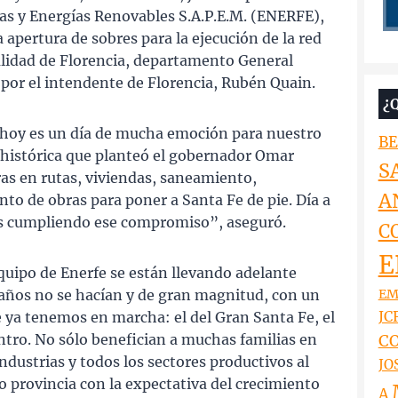
Gas y Energías Renovables S.A.P.E.M. (ENERFE),
apertura de sobres para la ejecución de la red
alidad de Florencia, departamento General
or el intendente de Florencia, Rubén Quain.
¿
“hoy es un día de mucha emoción para nuestro
BE
 histórica que planteó el gobernador Omar
S
ras en rutas, viviendas, saneamiento,
A
nto de obras para poner a Santa Fe de pie. Día a
s cumpliendo ese compromiso”, aseguró.
C
E
uipo de Enerfe se están llevando adelante
EM
años no se hacían y de gran magnitud, con un
JCR
 ya tenemos en marcha: el del Gran Santa Fe, el
entro. No sólo benefician a muchas familias en
CO
ndustrias y todos los sectores productivos al
JO
provincia con la expectativa del crecimiento
A