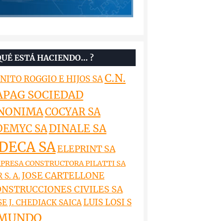
QUÉ ESTÁ HACIENDO… ?
C.N.
NITO ROGGIO E HIJOS SA
APAG SOCIEDAD
NONIMA
COCYAR SA
DINALE SA
OEMYC SA
DECA SA
ELEPRINT SA
PRESA CONSTRUCTORA PILATTI SA
JOSE CARTELLONE
 S. A.
NSTRUCCIONES CIVILES SA
LUIS LOSI S
SE J. CHEDIACK SAICA
MUNDO