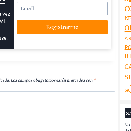
C
a vez
N
il.
O
Registrarme
rse.
AR
PO
RI
C
S
icada.
Los campos obligatorios están marcados con
*
SA
S
No 
de 