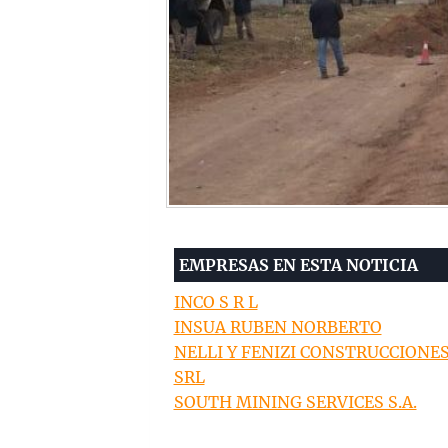
EMPRESAS EN ESTA NOTICIA
INCO S R L
INSUA RUBEN NORBERTO
NELLI Y FENIZI CONSTRUCCIONE
SRL
SOUTH MINING SERVICES S.A.