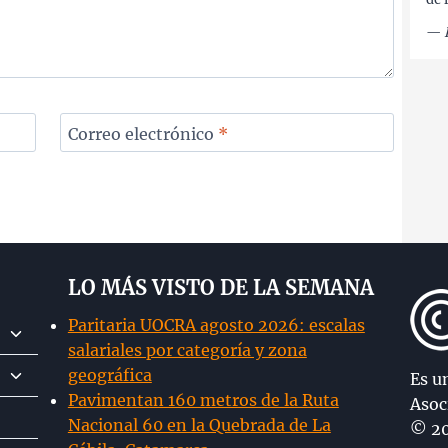
—
Correo electrónico
*
LO MÁS VISTO DE LA SEMANA
Paritaria UOCRA agosto 2026: escalas
Alternar
salariales por categoría y zona
menú
Alternar
geográfica
hijo
Es u
menú
Pavimentan 160 metros de la Ruta
Asoc
hijo
Nacional 60 en la Quebrada de La
© 20