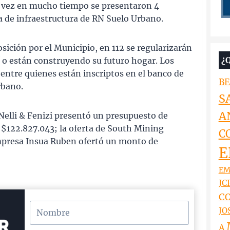
a vez en mucho tiempo se presentaron 4
ca de infraestructura de RN Suelo Urbano.
osición por el Municipio, en 112 se regularizarán
¿
lí o están construyendo su futuro hogar. Los
 entre quienes están inscriptos en el banco de
BE
rbano.
S
A
 Nelli & Fenizi presentó un presupuesto de
e $122.827.043; la oferta de South Mining
C
empresa Insua Ruben ofertó un monto de
E
EM
JCR
CO
JO
A