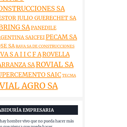
ONSTRUCCIONES SA
ESTOR JULIO GUERECHET SA
BRING SA
PANEDILE
PECAM SA
GENTINA SAICFEI
SE SA
RAVA SA DE CONSTRUCCIONES
VA S A I I C F A
ROVELLA
ROVIAL SA
ARRANZA SA
UPERCEMENTO SAIC
TECMA
VIAL AGRO SA
ABIDURÍA EMPRESARIA
hay hombre vivo que no pueda hacer más
lo que piensa que puede hacer.