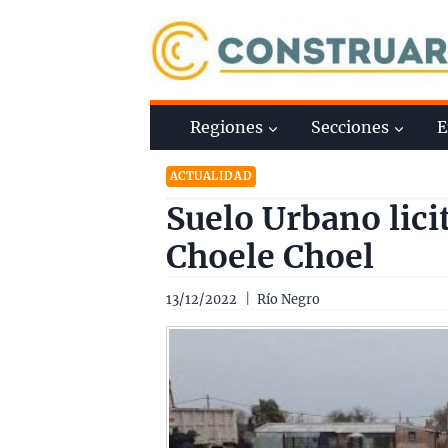
Saltar
al
contenido
Regiones
Secciones
E
ACTUALIDAD
Suelo Urbano lici
Choele Choel
13/12/2022
Río Negro