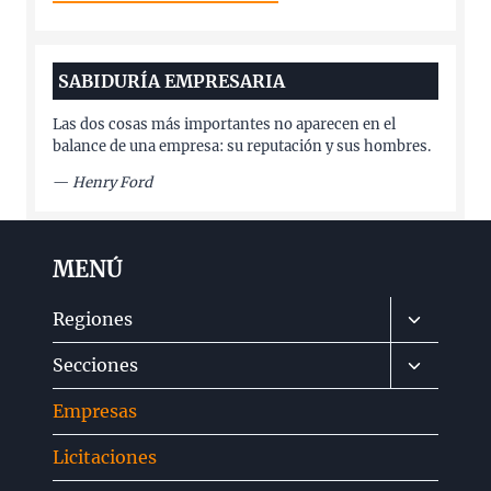
SABIDURÍA EMPRESARIA
Las dos cosas más importantes no aparecen en el
balance de una empresa: su reputación y sus hombres.
—
Henry Ford
MENÚ
Alternar
Regiones
menú
Alternar
Secciones
hijo
menú
Empresas
hijo
Licitaciones