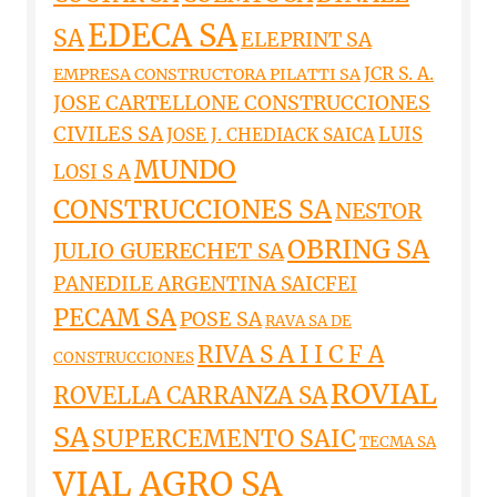
EDECA SA
SA
ELEPRINT SA
JCR S. A.
EMPRESA CONSTRUCTORA PILATTI SA
JOSE CARTELLONE CONSTRUCCIONES
CIVILES SA
LUIS
JOSE J. CHEDIACK SAICA
MUNDO
LOSI S A
CONSTRUCCIONES SA
NESTOR
OBRING SA
JULIO GUERECHET SA
PANEDILE ARGENTINA SAICFEI
PECAM SA
POSE SA
RAVA SA DE
RIVA S A I I C F A
CONSTRUCCIONES
ROVIAL
ROVELLA CARRANZA SA
SA
SUPERCEMENTO SAIC
TECMA SA
VIAL AGRO SA