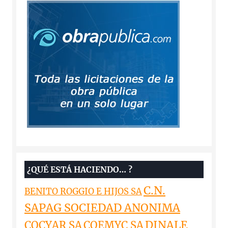
¿QUÉ ESTÁ HACIENDO… ?
C.N.
BENITO ROGGIO E HIJOS SA
SAPAG SOCIEDAD ANONIMA
DINALE
COCYAR SA
COEMYC SA