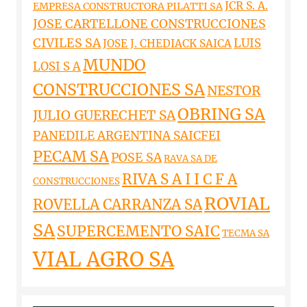
JCR S. A.
EMPRESA CONSTRUCTORA PILATTI SA
JOSE CARTELLONE CONSTRUCCIONES
CIVILES SA
LUIS
JOSE J. CHEDIACK SAICA
MUNDO
LOSI S A
CONSTRUCCIONES SA
NESTOR
OBRING SA
JULIO GUERECHET SA
PANEDILE ARGENTINA SAICFEI
PECAM SA
POSE SA
RAVA SA DE
RIVA S A I I C F A
CONSTRUCCIONES
ROVIAL
ROVELLA CARRANZA SA
SA
SUPERCEMENTO SAIC
TECMA SA
VIAL AGRO SA