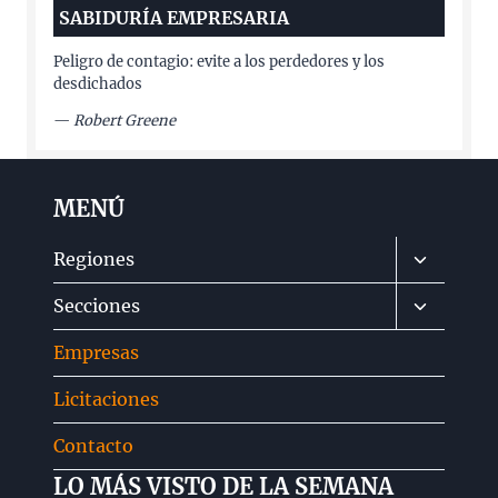
SABIDURÍA EMPRESARIA
Peligro de contagio: evite a los perdedores y los
desdichados
—
Robert Greene
MENÚ
Alternar
Regiones
menú
Alternar
Secciones
hijo
menú
Empresas
hijo
Licitaciones
Contacto
LO MÁS VISTO DE LA SEMANA