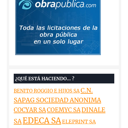
¿QUÉ ESTÁ HACIENDO… ?
C.N.
BENITO ROGGIO E HIJOS SA
SAPAG SOCIEDAD ANONIMA
DINALE
COCYAR SA
COEMYC SA
EDECA SA
SA
ELEPRINT SA