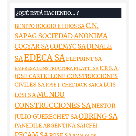
¿QUÉ ESTÁ HACIENDO… ?
C.N.
BENITO ROGGIO E HIJOS SA
SAPAG SOCIEDAD ANONIMA
DINALE
COCYAR SA
COEMYC SA
EDECA SA
SA
ELEPRINT SA
JCR S. A.
EMPRESA CONSTRUCTORA PILATTI SA
JOSE CARTELLONE CONSTRUCCIONES
CIVILES SA
LUIS
JOSE J. CHEDIACK SAICA
MUNDO
LOSI S A
CONSTRUCCIONES SA
NESTOR
OBRING SA
JULIO GUERECHET SA
PANEDILE ARGENTINA SAICFEI
PECAM SA
POSE SA
RAVA SA DE