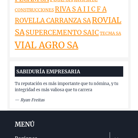
RIVA S A I I C F A
CONSTRUCCIONES
ROVIAL
ROVELLA CARRANZA SA
SA
SUPERCEMENTO SAIC
TECMA SA
VIAL AGRO SA
SABIDURÍA EMPRESARIA
Tu reputación es más importante que tu nómina, y tu
integridad es más valiosa que tu carrera
—
Ryan Freitas
MENÚ