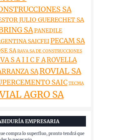
ONSTRUCCIONES SA
ESTOR JULIO GUERECHET SA
BRING SA
PANEDILE
PECAM SA
GENTINA SAICFEI
SE SA
RAVA SA DE CONSTRUCCIONES
VA S A I I C F A
ROVELLA
ROVIAL SA
ARRANZA SA
UPERCEMENTO SAIC
TECMA
VIAL AGRO SA
ABIDURÍA EMPRESARIA
que compra lo superfluo, pronto tendrá que
der lo necesario.