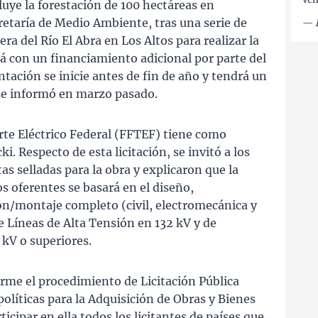
luye la forestación de 100 hectáreas en
ecretaría de Medio Ambiente, tras una serie de
—
era del Río El Abra en Los Altos para realizar la
rá con un financiamiento adicional por parte del
ntación se inicie antes de fin de año y tendrá un
se informó en marzo pasado.
rte Eléctrico Federal (FFTEF) tiene como
i. Respecto de esta licitación, se invitó a los
tas selladas para la obra y explicaron que la
os oferentes se basará en el diseño,
ón/montaje completo (civil, electromecánica y
de Líneas de Alta Tensión en 132 kV y de
kV o superiores.
orme el procedimiento de Licitación Pública
políticas para la Adquisición de Obras y Bienes
icipar en ella todos los licitantes de países que