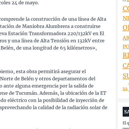
coles 24 de mayo.
C
N
 comprende la construcción de una línea de Alta
O
tación de Maniobra Alumbrera a construirse
nueva Estación Transformadora 220/132kV en El
AR
ros y una línea de Alta Tensión en 132kV entre
PO
 Belén, de una longitud de 65 kilómetros»,
RI
C
erno, esta obra permitirá asegurar el
S
 Norte de Belén y otros departamentos del
o ante alguna emergencia por la salida de
SA
viene de Tucumán. Además, la ubicación de la ET
odo eléctrico con la posibilidad de inyección de
provechando la calidad de la radiación solar de
S
El 
ven