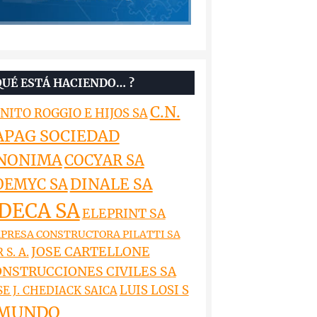
QUÉ ESTÁ HACIENDO… ?
C.N.
NITO ROGGIO E HIJOS SA
APAG SOCIEDAD
NONIMA
COCYAR SA
DINALE SA
OEMYC SA
DECA SA
ELEPRINT SA
PRESA CONSTRUCTORA PILATTI SA
JOSE CARTELLONE
 S. A.
NSTRUCCIONES CIVILES SA
LUIS LOSI S
SE J. CHEDIACK SAICA
MUNDO