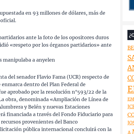
upuestada en 93 millones de dólares, más de
ficial.
¿
partidarios ante la foto de los opositores duros
dió «respeto por los órganos partidarios» ante
BE
S
as manipulaba a anyelen
A
nta del senador Flavio Fama (UCR) respecto de
C
se enmarca dentro del Plan Federal de
E
fue aprobado por la resolución n°593/22 de la
EM
. La obra, denominada «Ampliación de Línea de
JCR
Alumbrera y Belén y nuevas Estaciones
rá financiada a través del Fondo Fiduciario para
CO
n recursos provenientes del Banco
JO
icitación pública internacional concluirá con la
A