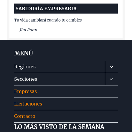
SABIDURÍA EMPRESARIA
Tu vida cambiará cuando tu cambies
—
Jim Rohn
MENÚ
Alternar
Regiones
menú
Alternar
Secciones
hijo
menú
Empresas
hijo
Licitaciones
Contacto
LO MÁS VISTO DE LA SEMANA