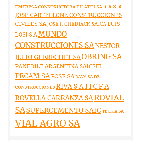
JCR S. A.
EMPRESA CONSTRUCTORA PILATTI SA
JOSE CARTELLONE CONSTRUCCIONES
CIVILES SA
LUIS
JOSE J. CHEDIACK SAICA
MUNDO
LOSI S A
CONSTRUCCIONES SA
NESTOR
OBRING SA
JULIO GUERECHET SA
PANEDILE ARGENTINA SAICFEI
PECAM SA
POSE SA
RAVA SA DE
RIVA S A I I C F A
CONSTRUCCIONES
ROVIAL
ROVELLA CARRANZA SA
SA
SUPERCEMENTO SAIC
TECMA SA
VIAL AGRO SA